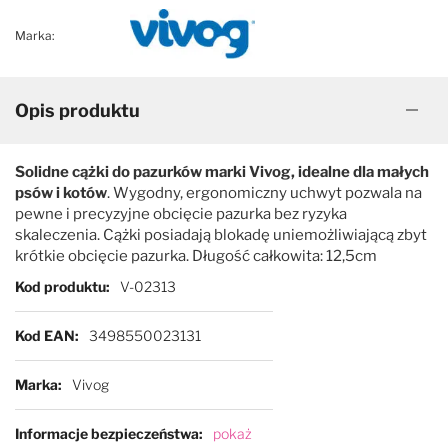
Marka:
Opis produktu
Solidne cążki do pazurków marki Vivog, idealne dla małych
psów i kotów
. Wygodny, ergonomiczny uchwyt pozwala na
pewne i precyzyjne obcięcie pazurka bez ryzyka
skaleczenia. Cążki posiadają blokadę uniemożliwiającą zbyt
krótkie obcięcie pazurka. Długość całkowita: 12,5cm
Więcej informacji
Kod produktu
V-02313
Kod EAN
3498550023131
Marka
Vivog
Informacje bezpieczeństwa
pokaż