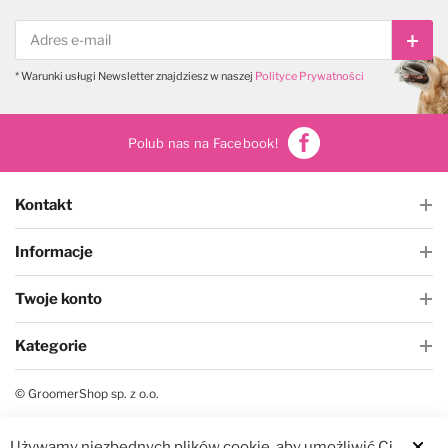
Subs
* Warunki usługi Newsletter znajdziesz w naszej
Polityce Prywatności
Polub nas na Facebook!
Kontakt
Informacje
Twoje konto
Kategorie
© GroomerShop sp. z o.o.
Używamy niezbędnych plików cookie, aby umożliwić Ci