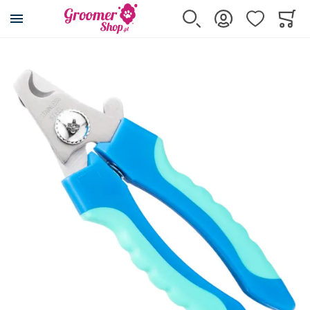
Przejdź na stronę główną
Szukaj
Zaloguj się
Ulubione
Koszy
Minicar
Przejdź na koniec galerii