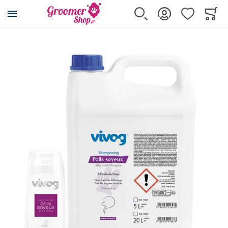
Przejdź na stronę główną
Szukaj
Zaloguj się
Ulubione
Koszy
Minicar
Przejdź na koniec galerii