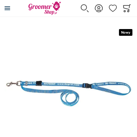
Przejdź na stronę główną
Szukaj
Zaloguj się
Ulubione
Koszy
Minicar
Składane, przenośne
Przejdź na koniec galerii
Nowy
Wszystkie produkty
Bez kółek
Z kółkami