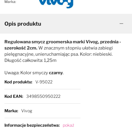
Marka:
Opis produktu
Regulowana smycz groomerska marki Vivog, przednia -
szerokość 2cm.
W znacznym stopniu ułatwia zabiegi
pielęgnacyjne, unieruchamiając psa. Kolor: niebieski.
Długość całkowita: 1,25m
Uwaga: Kolor smyczy
czarny
.
Więcej informacji
Kod produktu
V-95022
Kod EAN
3498550950222
Marka
Vivog
Informacje bezpieczeństwa
pokaż