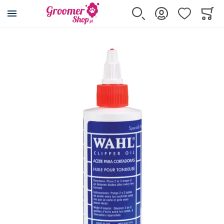
Przejdź na stronę główną
Szukaj
Zaloguj się
Ulubione
Koszy
Minicar
Przejdź na koniec galerii