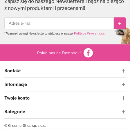
Zapisz się do naszego Newslettera i bądź na bieżąco
z nowymi produktami i przecenami!
Subs
* Warunki usługi Newsletter znajdziesz w naszej
Polityce Prywatności
Polub nas na Facebook!
Kontakt
Informacje
Twoje konto
Kategorie
© GroomerShop sp. z o.o.