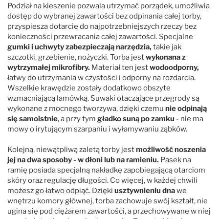
Podział na kieszenie pozwala utrzymać porządek, umożliwia
dostęp do wybranej zawartości bez odpinania całej torby,
przyspiesza dotarcie do najpotrzebniejszych rzeczy bez
konieczności przewracania całej zawartości. Specjalne
gumki i uchwyty zabezpieczają narzędzia,
takie jak
szczotki, grzebienie, nożyczki. Torba jest
wykonana z
wytrzymałej mikrofibry.
Materiał ten jest
wodoodporny,
łatwy do utrzymania w czystości i odporny na rozdarcia.
Wszelkie krawędzie zostały dodatkowo obszyte
wzmacniającą lamówką. Suwaki otaczające przegrody są
wykonane z mocnego tworzywa, dzięki czemu
nie odpinają
się samoistnie
, a przy tym
gładko suną po zamku
- nie ma
mowy o irytującym szarpaniu i wyłamywaniu ząbków.
Kolejną, niewątpliwą zaletą torby jest
możliwość noszenia
jej na dwa sposoby - w dłoni lub na ramieniu.
Pasek na
ramię posiada specjalną nakładkę zapobiegającą otarciom
skóry oraz regulację długości. Co więcej, w każdej chwili
możesz go łatwo odpiąć. Dzięki
usztywnieniu dna
we
wnętrzu komory głównej, torba zachowuje swój kształt, nie
ugina się pod ciężarem zawartości, a przechowywane w niej