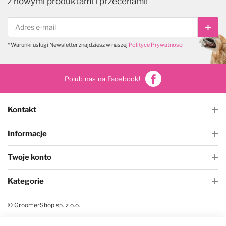
z nowymi produktami i przecenami!
Subs
* Warunki usługi Newsletter znajdziesz w naszej
Polityce Prywatności
Polub nas na Facebook!
Kontakt
Informacje
Twoje konto
Kategorie
© GroomerShop sp. z o.o.