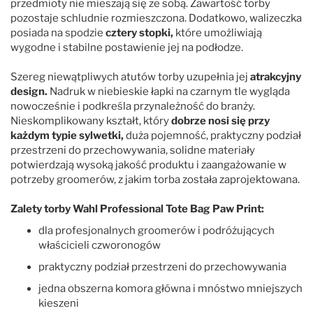
przedmioty nie mieszają się ze sobą. Zawartość torby
pozostaje schludnie rozmieszczona. Dodatkowo, walizeczka
posiada na spodzie
cztery stopki,
które umożliwiają
wygodne i stabilne postawienie jej na podłodze.
Szereg niewątpliwych atutów torby uzupełnia jej
atrakcyjny
design.
Nadruk w niebieskie łapki na czarnym tle wygląda
nowocześnie i podkreśla przynależność do branży.
Nieskomplikowany kształt, który
dobrze nosi się przy
każdym typie sylwetki,
duża pojemność, praktyczny podział
przestrzeni do przechowywania, solidne materiały
potwierdzają wysoką jakość produktu i zaangażowanie w
potrzeby groomerów, z jakim torba została zaprojektowana.
Zalety torby
Wahl Professional Tote Bag Paw Print:
dla profesjonalnych groomerów i podróżujących
właścicieli czworonogów
praktyczny podział przestrzeni do przechowywania
jedna obszerna komora główna i mnóstwo mniejszych
kieszeni