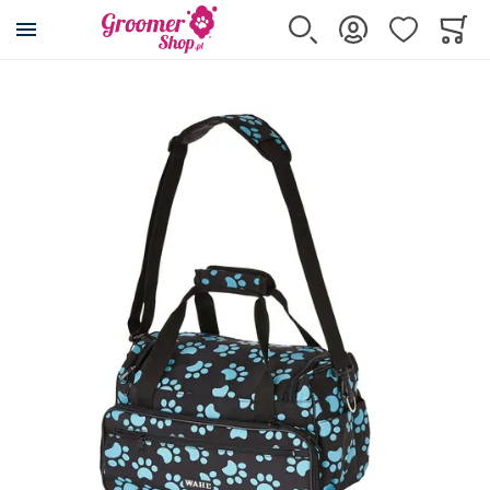
Przejdź na stronę główną
Szukaj
Zaloguj się
Ulubione
Koszy
Minicar
Przejdź na koniec galerii