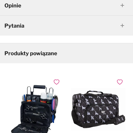
Opinie
Pytania
Produkty powiązane
Dodaj do ulubionych
Dodaj do