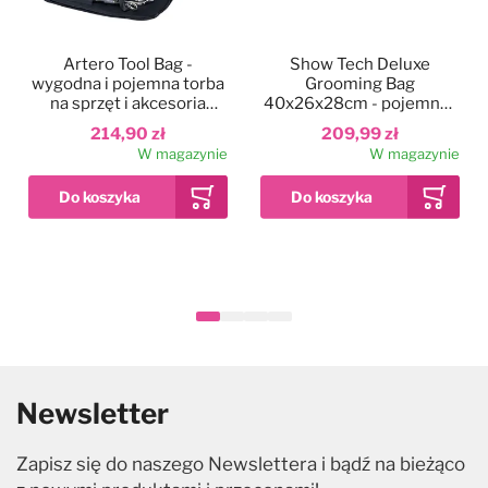
Artero Tool Bag -
Show Tech Deluxe
wygodna i pojemna torba
Grooming Bag
na sprzęt i akcesoria
40x26x28cm - pojemna i
groomerskie
wygodna torba
214,90 zł
209,99 zł
materiałowa na akcesoria
W magazynie
W magazynie
groomerskie, nadruk z
psami
Newsletter
Zapisz się do naszego Newslettera i bądź na bieżąco