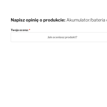
Napisz opinię o produkcie:
Akumulator/bateria 
Twoja ocena:
1 star
2 stars
3 stars
4 stars
5 stars
Jak oceniasz produkt?