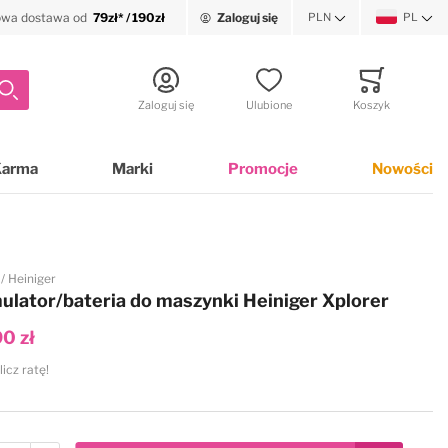
wa dostawa od
79zł* / 190zł
Zaloguj się
PLN
PL
Waluta
Język
Szukaj
Zaloguj się
Ulubione
Koszyk
Minicart
Karma
Marki
Promocje
Nowości
Heiniger
lator/bateria do maszynki Heiniger Xplorer
0 zł
licz ratę!