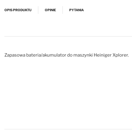
Przejdź na początek galerii
OPIS PRODUKTU
OPINIE
PYTANIA
Zapasowa bateria/akumulator do maszynki Heiniger Xplorer.