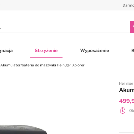
y
Darmo
gnacja
Strzyżenie
Wyposażenie
Akumulator/bateria do maszynki Heiniger Xplorer
Heiniger
Akumu
499,9
Ob