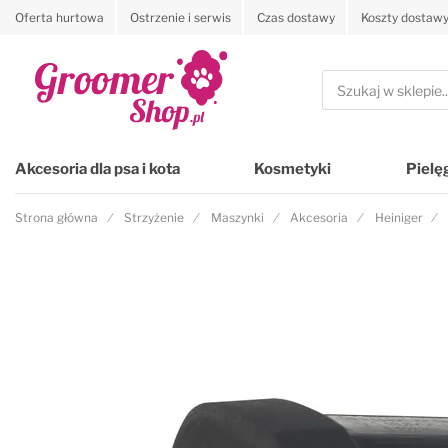
Oferta hurtowa
Ostrzenie i serwis
Czas dostawy
Koszty dostaw
Przejdź na stronę główną
Szukaj
Akcesoria dla psa i kota
Kosmetyki
Pielę
Strona główna
Strzyżenie
Maszynki
Akcesoria
Heiniger
Przejdź na koniec galerii