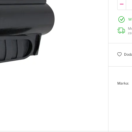
W
Mo
za
Doda
Marka: