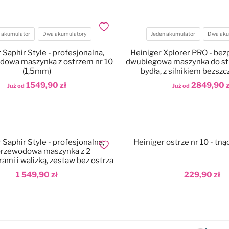
Dodaj do ulubionych
 akumulator
Dwa akumulatory
Jeden akumulator
Dwa aku
atory
Akumulatory
 Saphir Style - profesjonalna,
Heiniger Xplorer PRO - be
dowa maszynka z ostrzem nr 10
dwubiegowa maszynka do str
(1,5mm)
bydła, z silnikiem bezs
1549,90 zł
2849,90 z
Już od
Już od
odaj do koszyka
Dodaj do koszyka
 Saphir Style - profesjonalna,
Heiniger ostrze nr 10 - tn
Dodaj do ulubionych
rzewodowa maszynka z 2
ami i walizką, zestaw bez ostrza
1 549,90 zł
229,90 zł
odaj do koszyka
Dodaj do koszyka