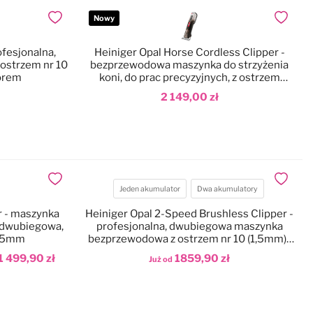
Nowy
Dodaj do ulubionych
Dodaj do
ofesjonalna,
Heiniger Opal Horse Cordless Clipper -
ostrzem nr 10
bezprzewodowa maszynka do strzyżenia
orem
koni, do prac precyzyjnych, z ostrzem
10WF
2 149,00 zł
Dodaj do koszyka
Dodaj do ulubionych
Dodaj do
Jeden akumulator
Dwa akumulatory
Akumulatory
er - maszynka
Heiniger Opal 2-Speed Brushless Clipper -
 dwubiegowa,
profesjonalna, dwubiegowa maszynka
0,5mm
bezprzewodowa z ostrzem nr 10 (1,5mm) i
walizką
1 499,90 zł
1859,90 zł
Już od
Dodaj do koszyka