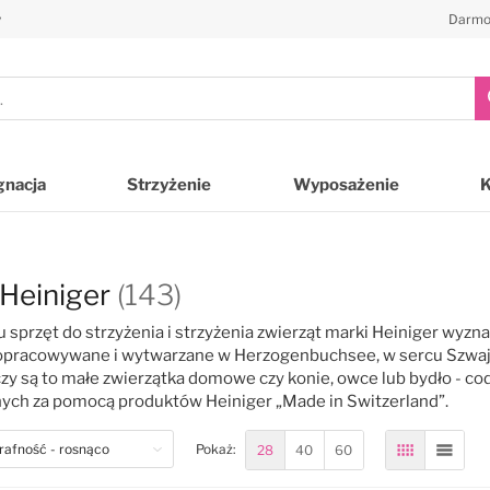
y
Darmo
gnacja
Strzyżenie
Wyposażenie
Heiniger
(143)
 sprzęt do strzyżenia i strzyżenia zwierząt marki Heiniger wyzna
opracowywane i wytwarzane w Herzogenbuchsee, w sercu Szwajcari
czy są to małe zwierzątka domowe czy konie, owce lub bydło - cod
ych za pomocą produktów Heiniger „Made in Switzerland”.
28
40
60
Pokaż:
Siatka
Lista