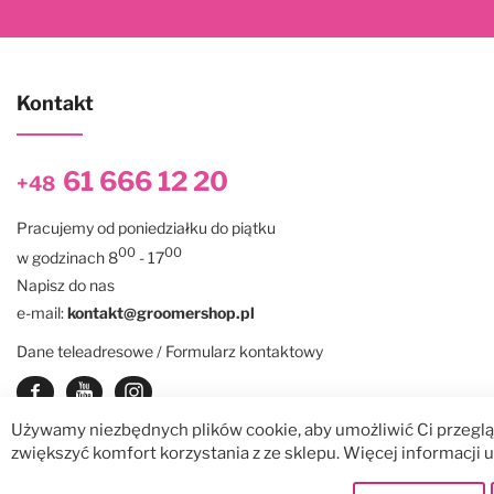
Kontakt
61 666 12 20
+48
Pracujemy od poniedziałku do piątku
00
00
w godzinach 8
- 17
Napisz do nas
e-mail:
kontakt@groomershop.pl
Dane teleadresowe / Formularz kontaktowy
Zobacz nasz Facebook
Zobacz nasz kanał Youtube
See our instagram
Używamy niezbędnych plików cookie, aby umożliwić Ci przegląd
zwiększyć komfort korzystania z ze sklepu. Więcej informacji