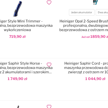
Dodaj do ulubionych
Jeden akumulator
Dwa aku
Akumulatory
iger Style Mini Trimmer -
Heiniger Opal 2-Speed Brush
alna, bezprzewodowa maszynka
profesjonalna, dwubiego
wykończeniowa
bezprzewodowa z ostrzem n
i walizką
719,90 zł
1859,90 z
Już od
odaj do koszyka
Dodaj do koszyka
iger Saphir Style Horse -
Heiniger Saphir Cord - pr
Dodaj do ulubionych
alna, bezprzewodowa maszynka
maszynka przewodowa do 
 z 2 akumulatorami i szerokim
zwierząt z ostrzem nr 1
ostrzem nr 10 (1,5mm)
1 749,90 zł
1 044,90 zł
odaj do koszyka
Dodaj do koszyka