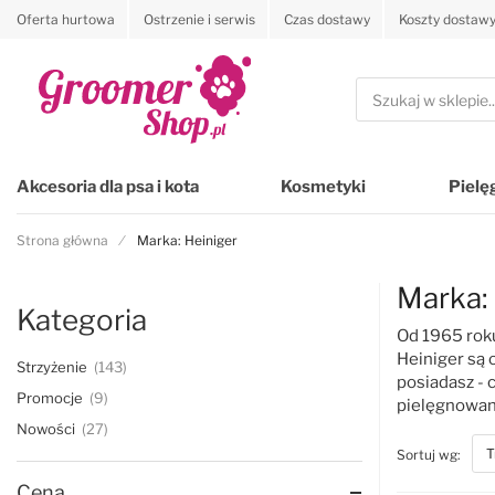
Oferta hurtowa
Ostrzenie i serwis
Czas dostawy
Koszty dostaw
Przejdź na stronę główną
Szukaj
Akcesoria dla psa i kota
Kosmetyki
Pielę
Strona główna
Marka: Heiniger
Marka: 
Kategoria
Od 1965 roku
Heiniger są 
Strzyżenie
143
posiadasz - 
Promocje
9
pielęgnowan
Nowości
27
top
Sortuj wg:
Cena