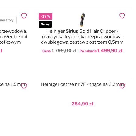
-
17
%
Dodaj do ulubionych
Dodaj do
mulatory
Nowy
zprzewodowa,
Heiniger Sirius Gold Hair Clipper -
zyżenia koni i
maszynka fryzjerska bezprzewodowa,
zczotkowym
dwubiegowa, zestaw z ostrzem 0,5mm
ł
1 799,00 zł
1 499,90 zł
Cena
Po rabacie
Dodaj do koszyka
ące na 1,5mm
Heiniger ostrze nr 7F - tnące na 3,2mm
Dodaj do ulubionych
Dodaj do
254,90 zł
Dodaj do koszyka