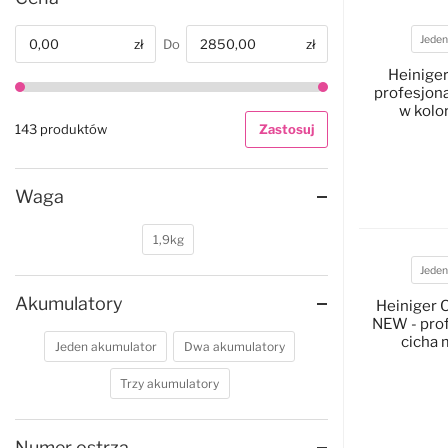
Jeden
zł
Do
zł
Od
Akumul
Heiniger
profesjon
w kolo
143 produktów
Zastosuj
Waga
D
1,9kg
Jeden
Akumul
Akumulatory
Heiniger 
NEW - pro
cicha
Jeden akumulator
Dwa akumulatory
si
Trzy akumulatory
D
Numer ostrza