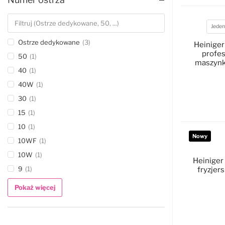
Jeden
Akumul
Ostrze dedykowane
3
Heiniger
profes
50
1
maszynk
40
1
bezsz
40W
1
30
1
D
15
1
10
1
Nowy
10WF
1
10W
1
Heiniger
9
1
fryzjer
Pokaż więcej
D