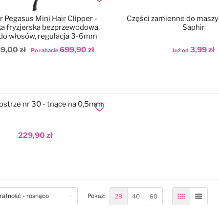
Dodaj do ulubionych
r Pegasus Mini Hair Clipper -
Części zamienne do maszy
a fryzjerska bezprzewodowa,
Saphir
do włosów, regulacja 3-6mm
9,00 zł
699,90 zł
3,99 zł
Po rabacie
Już od
odaj do koszyka
Dodaj do koszyka
ostrze nr 30 - tnące na 0,5mm
Dodaj do ulubionych
229,90 zł
odaj do koszyka
om
28
40
60
Pokaż:
Siatka
Lista