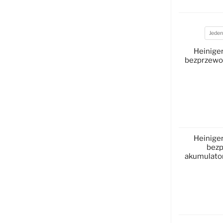
Jeden
Akumul
Heiniger
bezprzewo
D
Heiniger
bezp
akumulator
D