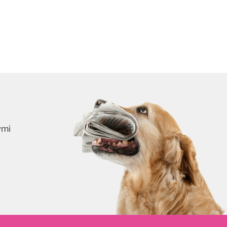
ymi
skrybuj