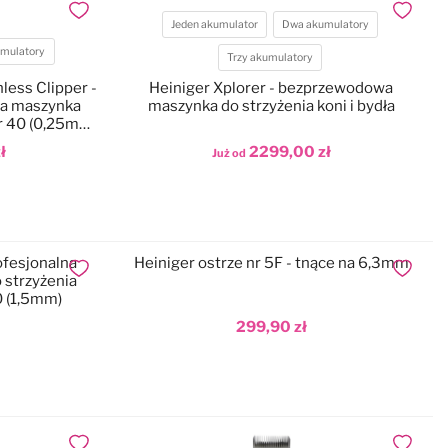
Dodaj do ulubionych
Dodaj do
Jeden akumulator
Dwa akumulatory
mulatory
Akumulatory
Trzy akumulatory
less Clipper -
Heiniger Xplorer - bezprzewodowa
wa maszynka
maszynka do strzyżenia koni i bydła
r 40 (0,25mm)
ł
2299,00 zł
Już od
Dodaj do koszyka
ofesjonalna
Heiniger ostrze nr 5F - tnące na 6,3mm
Dodaj do ulubionych
Dodaj do
strzyżenia
0 (1,5mm)
299,90 zł
Dodaj do koszyka