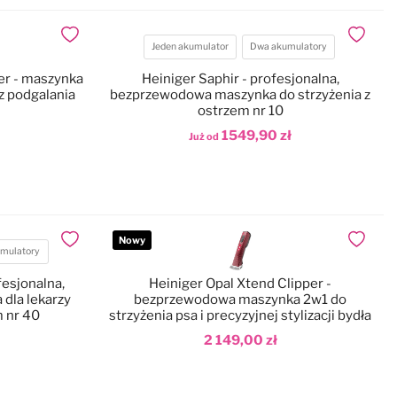
Dodaj do ulubionych
Dodaj do
Jeden akumulator
Dwa akumulatory
Akumulatory
er - maszynka
Heiniger Saphir - profesjonalna,
az podgalania
bezprzewodowa maszynka do strzyżenia z
ostrzem nr 10
1549,90 zł
Już od
Dodaj do koszyka
Nowy
Dodaj do ulubionych
Dodaj do
mulatory
fesjonalna,
Heiniger Opal Xtend Clipper -
dla lekarzy
bezprzewodowa maszynka 2w1 do
m nr 40
strzyżenia psa i precyzyjnej stylizacji bydła
2 149,00 zł
Dodaj do koszyka