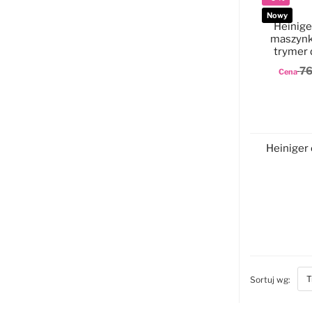
Nowy
Heinige
maszynk
trymer 
76
Cena
D
Heiniger 
D
bott
Sortuj wg: