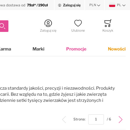
wa dostawa od
79zł* / 190zł
Zaloguj się
PLN
PL
Waluta
Język
Szukaj
Zaloguj się
Ulubione
Koszyk
Minicart
Karma
Marki
Promocje
Nowości
cza standardy jakości, precyzji i niezawodności. Produkty
i. Bez względu na to, gdzie żyjesz i jakie zwierzęta
ziennie setki tysięcy zwierzaków jest strzyżonych i
top
Strona:
/ 6