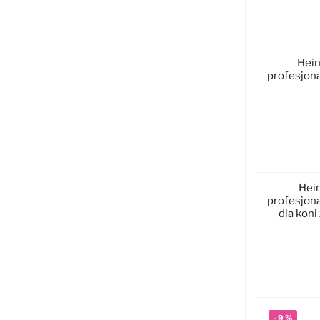
Hein
profesjon
D
Hein
profesjon
dla koni
D
-
9
%