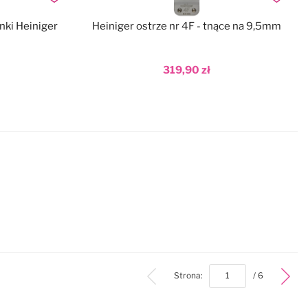
Dodaj do ulubionych
Dodaj do
nki Heiniger
Heiniger ostrze nr 4F - tnące na 9,5mm
319,90 zł
Dodaj do koszyka
bottom
Strona:
/ 6