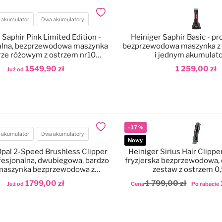
Dodaj do ulubionych
 akumulator
Dwa akumulatory
atory
 Saphir Pink Limited Edition -
Heiniger Saphir Basic - pr
alna, bezprzewodowa maszynka
bezprzewodowa maszynka z 
rze różowym z ostrzem nr10
i jednym akumulat
(1,5mm)
1549,90 zł
1 259,00 zł
Już od
odaj do koszyka
Dodaj do koszyka
-
17
%
Dodaj do ulubionych
 akumulator
Dwa akumulatory
atory
Nowy
Opal 2-Speed Brushless Clipper
Heiniger Sirius Hair Clipp
fesjonalna, dwubiegowa, bardzo
fryzjerska bezprzewodowa,
 maszynka bezprzewodowa z
zestaw z ostrzem 
lnikiem bezszczotkowym
1799,00 zł
1 799,00 zł
Już od
Cena
Po rabacie
odaj do koszyka
Dodaj do koszyka