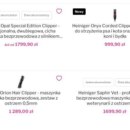
Nowy
Dodaj do ulubionych
 akumulator
Dwa akumulatory
atory
 Opal Special Edition Clipper -
Heiniger Onyx Corded Clipp
jonalna, dwubiegowa, cicha
do strzyżenia psa i kota or
a bezprzewodowa z silnikiem
koni i bydła
czotkowym i ostrzem nr 10
1799,90 zł
999,90 zł
Już od
odaj do koszyka
Dodaj do koszyka
Dodaj do ulubionych
Jeden akumulator
Dwa aku
Akumulatory
 Orion Hair Clipper - maszynka
Heiniger Saphir Vet - pro
ska bezprzewodowa, zestaw z
bezprzewodowa maszynka 
ostrzem 0,5mm
weterynarii z ostrze
1 289,00 zł
1699,90 zł
odaj do koszyka
Dodaj do koszyka