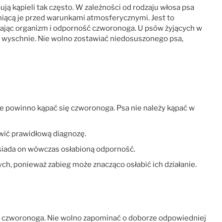
ują kąpieli tak często. W zależności od rodzaju włosa psa
oniącą je przed warunkami atmosferycznymi. Jest to
biając organizm i odporność czworonoga. U psów żyjących w
 wyschnie. Nie wolno zostawiać niedosuszonego psa,
nie powinno kąpać się czworonoga. Psa nie należy kąpać w
awić prawidłową diagnozę.
Posiada on wówczas osłabioną odporność.
ych, ponieważ zabieg może znacząco osłabić ich działanie.
cia czworonoga. Nie wolno zapominać o doborze odpowiedniej