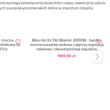
ia wymaga poświęcenia dużej ilości czasu, nawet przy użyciu
lnych suszarek groomerskich, które w znacznym stopniu
- mocna,
Blovi Arctic Pet Blaster 3000W - bardzo
Dodaj do ulubionych
Dodaj do
silnikowa na
mocna suszarka stołowa z płynną regulacją
0 l/s
nawiewu i dwustopniową regulacją
temperatury
969,90 zł
Dodaj do koszyka