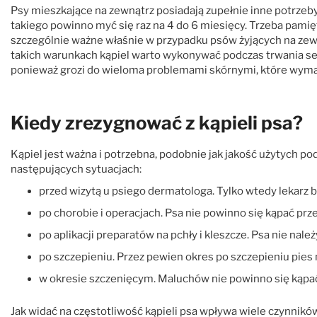
Psy mieszkające na zewnątrz posiadają zupełnie inne potrzeby 
takiego powinno myć się raz na 4 do 6 miesięcy. Trzeba pamię
szczególnie ważne właśnie w przypadku psów żyjących na zewn
takich warunkach kąpiel warto wykonywać podczas trwania se
ponieważ grozi do wieloma problemami skórnymi, które wyma
Kiedy zrezygnować z kąpieli psa?
Kąpiel jest ważna i potrzebna, podobnie jak jakość użytych po
następujących sytuacjach:
przed wizytą u psiego dermatologa. Tylko wtedy lekarz 
po chorobie i operacjach. Psa nie powinno się kąpać prz
po aplikacji preparatów na pchły i kleszcze. Psa nie na
po szczepieniu. Przez pewien okres po szczepieniu pie
w okresie szczenięcym. Maluchów nie powinno się kąpa
Jak widać na częstotliwość kąpieli psa wpływa wiele czynnikó