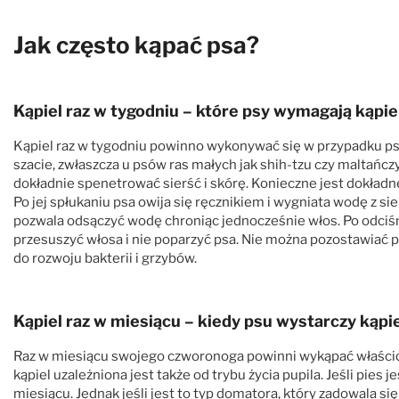
Jak często kąpać psa?
Kąpiel raz w tygodniu – które psy wymagają kąpiel
Kąpiel raz w tygodniu powinno wykonywać się w przypadku psów o
szacie, zwłaszcza u psów ras małych jak shih-tzu czy maltańc
dokładnie spenetrować sierść i skórę. Konieczne jest dokład
Po jej spłukaniu psa owija się ręcznikiem i wygniata wodę z si
pozwala odsączyć wodę chroniąc jednocześnie włos. Po odciś
przesuszyć włosa i nie poparzyć psa. Nie można pozostawiać ps
do rozwoju bakterii i grzybów.
Kąpiel raz w miesiącu – kiedy psu wystarczy kąpie
Raz w miesiącu swojego czworonoga powinni wykąpać właściciel
kąpiel uzależniona jest także od trybu życia pupila. Jeśli pies
miesiącu. Jednak jeśli jest to typ domatora, który zadowala 