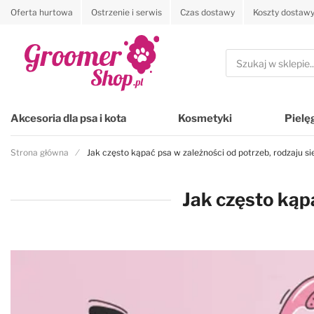
Oferta hurtowa
Ostrzenie i serwis
Czas dostawy
Koszty dostaw
Przejdź na stronę główną
Szukaj
Akcesoria dla psa i kota
Kosmetyki
Pielę
Strona główna
Jak często kąpać psa w zależności od potrzeb, rodzaju sie
Jak często kąpa