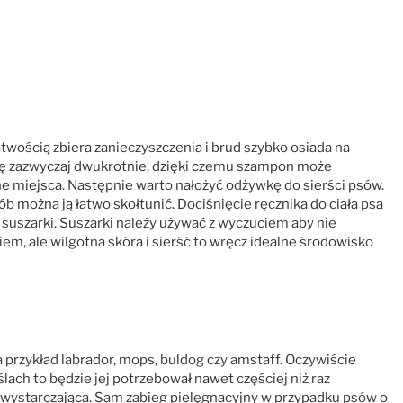
atwością zbiera zanieczyszczenia i brud szybko osiada na
 się zazwyczaj dwukrotnie, dzięki czemu szampon może
e miejsca. Następnie warto nałożyć odżywkę do sierści psów.
ób można ją łatwo skołtunić. Dociśnięcie ręcznika do ciała psa
uszarki. Suszarki należy używać z wyczuciem aby nie
em, ale wilgotna skóra i sierść to wręcz idealne środowisko
 przykład labrador, mops, buldog czy amstaff. Oczywiście
ślach to będzie jej potrzebował nawet częściej niż raz
ci wystarczająca. Sam zabieg pielęgnacyjny w przypadku psów o