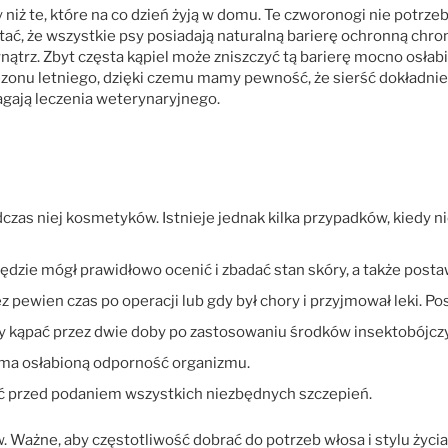
niż te, które na co dzień żyją w domu. Te czworonogi nie potrzeb
tać, że wszystkie psy posiadają naturalną barierę ochronną chr
ątrz. Zbyt częsta kąpiel może zniszczyć tą barierę mocno osła
zonu letniego, dzięki czemu mamy pewność, że sierść dokładnie
gają leczenia weterynaryjnego.
dczas niej kosmetyków. Istnieje jednak kilka przypadków, kiedy 
będzie mógł prawidłowo ocenić i zbadać stan skóry, a także post
ez pewien czas po operacji lub gdy był chory i przyjmował leki. 
leży kąpać przez dwie doby po zastosowaniu środków insektobójcz
s ma osłabioną odporność organizmu.
ć przed podaniem wszystkich niezbędnych szczepień.
w. Ważne, aby częstotliwość dobrać do potrzeb włosa i stylu ży