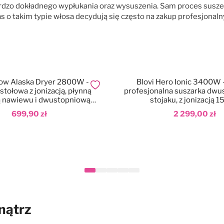
rdzo dokładnego wypłukania oraz wysuszenia. Sam proces suszen
s o takim typie włosa decydują się często na zakup profesjona
now Alaska Dryer 2800W -
Blovi Hero Ionic 3400W 
Dodaj do ulubionych
stołowa z jonizacją, płynną
profesjonalna suszarka dwu
ą nawiewu i dwustopniową
stojaku, z jonizacją 15
gulacją temperatury
699,90 zł
2 299,00 zł
aj do koszyka
Dodaj do koszyka
nątrz