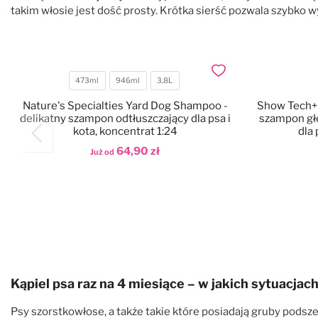
takim włosie jest dość prosty. Krótka sierść pozwala szybko 
Dodaj do ulubionych
473ml
946ml
3,8L
Pojemność
Nature's Specialties Yard Dog Shampoo -
Show Tech+
delikatny szampon odtłuszczający dla psa i
szampon głę
kota, koncentrat 1:24
dla 
64,90 zł
Już od
Dodaj do koszyka
Dod
Kąpiel psa raz na 4 miesiące – w jakich sytuacjac
Psy szorstkowłose, a także takie które posiadają gruby podsz