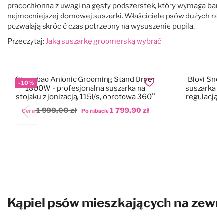
pracochłonna z uwagi na gęsty podszerstek, który wymaga ba
najmocniejszej domowej suszarki. Właściciele psów dużych ra
pozwalają skrócić czas potrzebny na wysuszenie pupila.
Przeczytaj:
Jaką suszarkę groomerską wybrać
Shernbao Anionic Grooming Stand Dryer
Blovi S
-
10
%
Dodaj do ulubionych
1800W - profesjonalna suszarka na
suszarka 
stojaku z jonizacją, 115l/s, obrotowa 360°
regulacj
re
1 999,00 zł
1 799,90 zł
Cena
Po rabacie
Dodaj do koszyka
Dod
Kąpiel psów mieszkających na zew