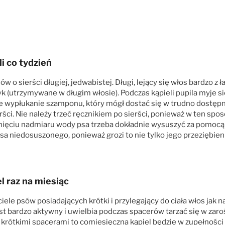
i co tydzień
 sierści długiej, jedwabistej. Długi, lejący się włos bardzo z ł
zyk (utrzymywane w długim włosie). Podczas kąpieli pupila myje
ne wypłukanie szamponu, który mógł dostać się w trudno dostępn
erści. Nie należy trzeć ręcznikiem po sierści, ponieważ w ten spos
nięciu nadmiaru wody psa trzeba dokładnie wysuszyć za pomocą s
a niedosuszonego, ponieważ grozi to nie tylko jego przeziębieni
l raz na miesiąc
e psów posiadających krótki i przylegający do ciała włos jak na
 jest bardzo aktywny i uwielbia podczas spacerów tarzać się w zaro
się krótkimi spacerami to comiesięczna kąpiel będzie w zupełnoś