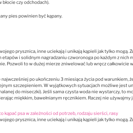
w błocie czy odchodach).
dany pies powinien być kąpany.
ojego prysznica, inne uciekają i unikają kąpieli jak tylko mogą
ch etapów i solidnym nagradzaniu czworonoga po każdym z nich 
nie. Pozwoli to w dużej mierze zniwelować lub wręcz całkowicie
najwcześniej po ukończeniu 3 miesiąca życia pod warunkiem, że 
jnym szczepieniem. W wyjątkowych sytuacjach możliwe jest umyci
 nalanej do miseczki). Jeśli sama czysta woda nie wystarczy, to 
ierając miękkim, bawełnianym ręcznikiem. Raczej nie używajmy
ojego prysznica, inne uciekają i unikają kąpieli jak tylko mogą