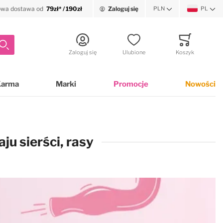
wa dostawa od
79zł* / 190zł
Zaloguj się
PLN
PL
Waluta
Język
Szukaj
Zaloguj się
Ulubione
Koszyk
Minicart
Karma
Marki
Promocje
Nowości
ju sierści, rasy