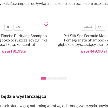
wypłukać szampon i odżywkę a osuszenie psa ręcznikiem oraz susz
Dodaj do ulubionych
1L
4,5L
473ml
9,5L
Pojemność
Pojemność
 Timaha Purifying Shampoo -
Pet Silk Spa Formula Med
boko oczyszczający z glinką,
Pomegranate Shampoo - 
psa i kota, koncentrat
głęboko oczyszczający szampo
o zapachu owocu granatu, kon
191,99 zł
449,90 zł
Już od
Już od
aj do koszyka
Dodaj do koszyka
h będzie wystarczająca
erstek stanowiącą naturalną warstwę ochronną zwierzęcia powinn