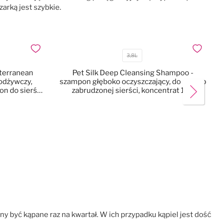
arką jest szybkie.
Dodaj do ulubionych
Dodaj do
3,8L
Pojemność
iterranean
Pet Silk Deep Cleansing Shampoo -
odżywczy,
szampon głęboko oczyszczający, do mocno
n do sierści,
zabrudzonej sierści, koncentrat 1:16
centrat 1:16
y być kąpane raz na kwartał. W ich przypadku kąpiel jest dość