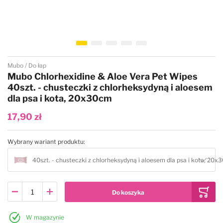
Na sucho
Sierść czarna, ciemna
Podkłady pod pudry, kredy
Bugalugs
Nawilżające i regenerujące
Sierść długa
Best Shot
Przejdź na początek galerii
Mubo
Do łap
Przeciw insektom
Sierść krótka
Bio-Groom
Mubo Chlorhexidine & Aloe Vera Pet Wipes
40szt. - chusteczki z chlorheksydyną i aloesem
dla psa i kota, 20x30cm
Sierść biała, jasna
Sierść kręcona, wełnista
Chris Christensen
17,90 zł
Sierść brązowa, ruda, złota
Ułatwiające rozczesywanie
Cowboy Magic
Wybrany wariant produktu:
Sierść czarna, ciemna
Uniwersalne
Double K
40szt. - chusteczki z chlorheksydyną i aloesem dla psa i kota, 20
Sierść długa
Zwiększające objętość
Diamex
Sierść szorstka, krótka
Eye Envy
W magazynie