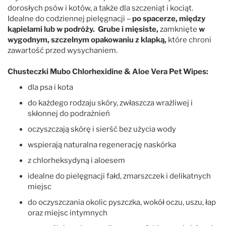
So Posh
dorosłych psów i kotów, a także dla szczeniąt i kociąt.
Idealne do codziennej pielęgnacji –
po spacerze, między
kąpielami lub w podróży.
Grube i mięsiste,
zamknięte
w
Special One
wygodnym, szczelnym opakowaniu z klapką,
które chroni
zawartość przed wysychaniem.
TropiClean
Chusteczki Mubo Chlorhexidine & Aloe Vera Pet Wipes:
Wahl
dla psa i kota
do każdego rodzaju skóry, zwłaszcza wrażliwej i
skłonnej do podrażnień
Yuup!
oczyszczają skórę i sierść bez użycia wody
wspierają naturalna regenerację naskórka
z chlorheksydyną i aloesem
idealne do pielęgnacji fałd, zmarszczek i delikatnych
miejsc
do oczyszczania okolic pyszczka, wokół oczu, uszu, łap
oraz miejsc intymnych