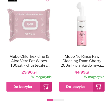
Dodaj do ulubionych
Dodaj do
Mubo Chlorhexidine &
Mubo No Rinse Paw
Aloe Vera Pet Wipes
Cleaning Foam Cherry
100szt. - chusteczki z
200ml - pianka do mycia
chlorheksydyną i aloesem
łapek psa i kota, bez
29,90 zł
44,99 zł
dla psa i kota, 15x30cm
spłukiwania, wiśniowa
W magazynie
W magazynie