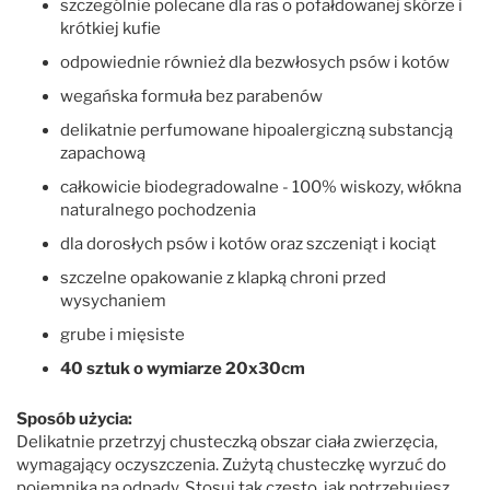
szczególnie polecane dla ras o pofałdowanej skórze i
krótkiej kufie
odpowiednie również dla bezwłosych psów i kotów
wegańska formuła bez parabenów
delikatnie perfumowane hipoalergiczną substancją
zapachową
całkowicie biodegradowalne - 100% wiskozy, włókna
naturalnego pochodzenia
dla dorosłych psów i kotów oraz szczeniąt i kociąt
szczelne opakowanie z klapką chroni przed
wysychaniem
grube i mięsiste
40 sztuk o wymiarze 20x30cm
Sposób użycia:
Delikatnie przetrzyj chusteczką obszar ciała zwierzęcia,
wymagający oczyszczenia. Zużytą chusteczkę wyrzuć do
pojemnika na odpady. Stosuj tak często, jak potrzebujesz.