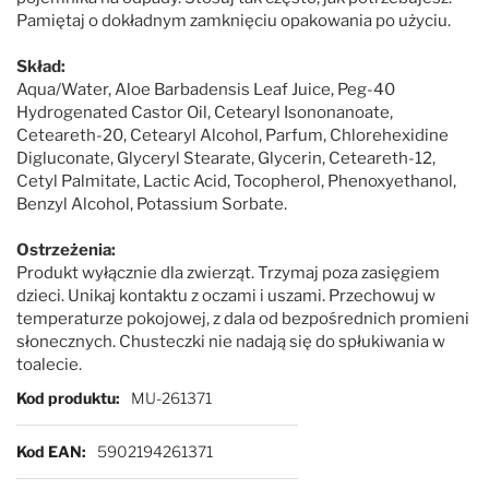
Pamiętaj o dokładnym zamknięciu opakowania po użyciu.
Skład:
Aqua/Water, Aloe Barbadensis Leaf Juice, Peg-40
Hydrogenated Castor Oil, Cetearyl Isononanoate,
Ceteareth-20, Cetearyl Alcohol, Parfum, Chlorehexidine
Digluconate, Glyceryl Stearate, Glycerin, Ceteareth-12,
Cetyl Palmitate, Lactic Acid, Tocopherol, Phenoxyethanol,
Benzyl Alcohol, Potassium Sorbate.
Ostrzeżenia:
Produkt wyłącznie dla zwierząt. Trzymaj poza zasięgiem
dzieci. Unikaj kontaktu z oczami i uszami. Przechowuj w
temperaturze pokojowej, z dala od bezpośrednich promieni
słonecznych. Chusteczki nie nadają się do spłukiwania w
toalecie.
Więcej informacji
Kod produktu
MU-261371
Kod EAN
5902194261371