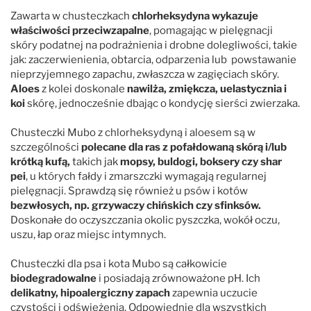
Zawarta w chusteczkach
chlorheksydyna wykazuje
właściwości przeciwzapalne
, pomagając w pielęgnacji
Mubo
skóry podatnej na podrażnienia i drobne dolegliwości, takie
jak: zaczerwienienia, obtarcia, odparzenia lub powstawanie
nieprzyjemnego zapachu, zwłaszcza w zagięciach skóry.
Nature's Specialties
Aloes
z kolei doskonale
nawilża, zmiękcza, uelastycznia i
koi
skórę, jednocześnie dbając o kondycję sierści zwierzaka.
Petuxe
Chusteczki Mubo z chlorheksydyną i aloesem są w
szczególności
polecane dla ras z pofałdowaną skórą i/lub
Pet Silk
krótką kufą,
takich jak
mopsy, buldogi, boksery czy shar
pei
, u których fałdy i zmarszczki wymagają regularnej
pielęgnacji. Sprawdzą się również u psów i kotów
Professional Pet Products
bezwłosych, np. grzywaczy chińskich czy sfinksów.
Doskonałe do oczyszczania okolic pyszczka, wokół oczu,
PSH
uszu, łap oraz miejsc intymnych.
Chusteczki dla psa i kota Mubo są całkowicie
Show Tech
biodegradowalne
i posiadają zrównoważone pH. Ich
delikatny, hipoalergiczny zapach
zapewnia uczucie
czystości i odświeżenia. Odpowiednie dla wszystkich