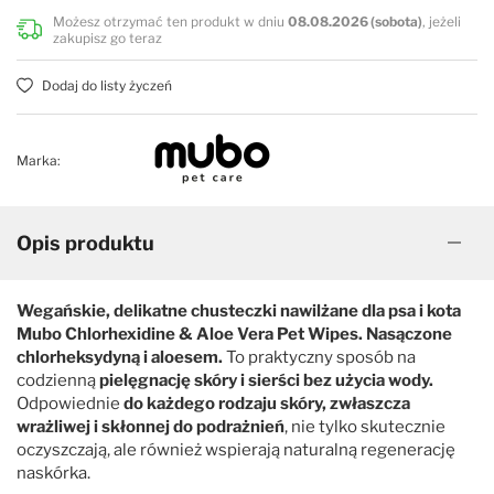
Możesz otrzymać ten produkt w dniu
08.08.2026 (sobota)
, jeżeli
zakupisz go teraz
Sierść kręcona, wełnista
Espree
Dodaj do listy życzeń
Uniwersalne
FluidoPet
Marka:
Zwiększające objętość
Groom Professional
Groomer's Goop
Opis produktu
Hyponic
Wegańskie, delikatne chusteczki nawilżane dla psa i kota
Mubo Chlorhexidine & Aloe Vera Pet Wipes. Nasączone
chlorheksydyną i aloesem.
To praktyczny sposób na
iGroom
codzienną
pielęgnację skóry i sierści bez użycia wody.
Odpowiednie
do każdego rodzaju skóry, zwłaszcza
Jean Peau
wrażliwej i skłonnej do podrażnień
, nie tylko skutecznie
oczyszczają, ale również wspierają naturalną regenerację
naskórka.
K9 Competition