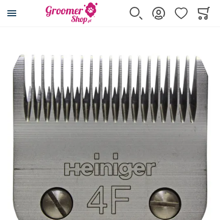
Przejdź na stronę główną
Szukaj
Zaloguj się
Ulubione
Koszy
Minicar
Przejdź na koniec galerii