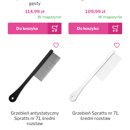
gęsty
114,99 zł
109,99 zł
W magazynie
W magazynie
Dodaj do ulubionych
Dodaj do
Grzebień antystatyczny
Grzebień Spratts nr 71,
Spratts nr 71, średni
średni rozstaw
rozstaw