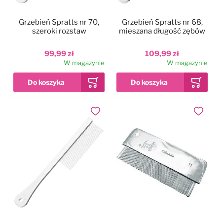
Czystość i higiena
Do papilotowania
Grzebień Spratts nr 70,
Grzebień Spratts nr 68,
szeroki rozstaw
mieszana długość zębów
Zabawki
Perfumy
99,99 zł
109,99 zł
W magazynie
W magazynie
Apteczka
Dla kotów
Maty, ręczniki chłodzące
Dla koni
Dodaj do ulubionych
Dodaj do
Ringówki, łańcuszki
Na skaleczenia
Lokalizatory
Profilaktyczne
Trening i sport
Preparaty na owady
Na pchły i kleszcze
Zestawy