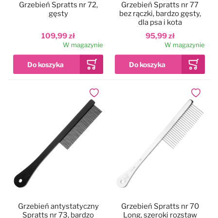
Grzebień Spratts nr 72,
Grzebień Spratts nr 77
gęsty
bez rączki, bardzo gęsty,
dla psa i kota
Pies w samochodzie
Najpopularniejsze marki
109,99 zł
95,99 zł
W magazynie
W magazynie
Drzwiczki dla psa i kota
Pozostałe
Dodaj do ulubionych
Dodaj do
Grzebień antystatyczny
Grzebień Spratts nr 70
Spratts nr 73, bardzo
Long, szeroki rozstaw