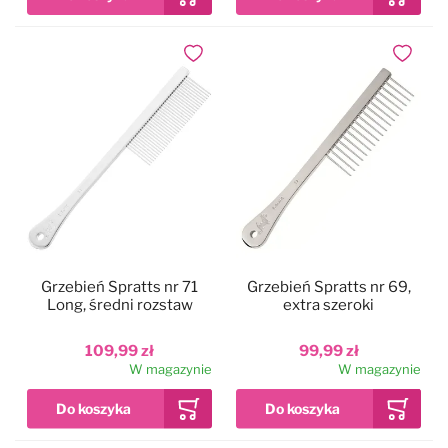
Dodaj do ulubionych
Dodaj do
Grzebień Spratts nr 71
Grzebień Spratts nr 69,
Long, średni rozstaw
extra szeroki
109,99 zł
99,99 zł
W magazynie
W magazynie