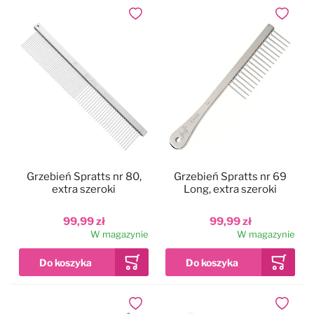
Dodaj do ulubionych
Dodaj do
Grzebień Spratts nr 80,
Grzebień Spratts nr 69
extra szeroki
Long, extra szeroki
99,99 zł
99,99 zł
W magazynie
W magazynie
Dodaj do ulubionych
Dodaj do