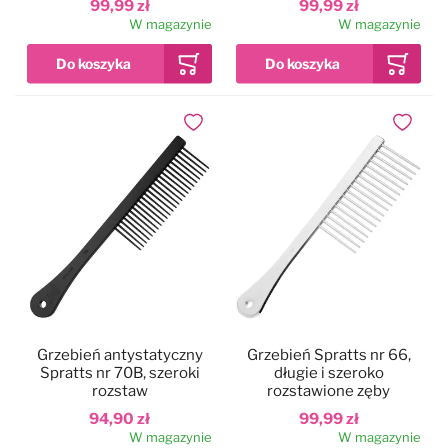
99,99 zł
99,99 zł
W magazynie
W magazynie
Dodaj do ulubionych
Dodaj do
Grzebień antystatyczny
Grzebień Spratts nr 66,
Spratts nr 70B, szeroki
długie i szeroko
rozstaw
rozstawione zęby
94,90 zł
99,99 zł
W magazynie
W magazynie