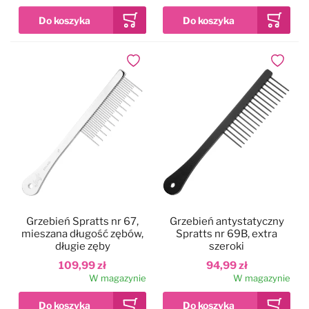
Dodaj do ulubionych
Dodaj do
Grzebień Spratts nr 67,
Grzebień antystatyczny
mieszana długość zębów,
Spratts nr 69B, extra
długie zęby
szeroki
109,99 zł
94,99 zł
W magazynie
W magazynie