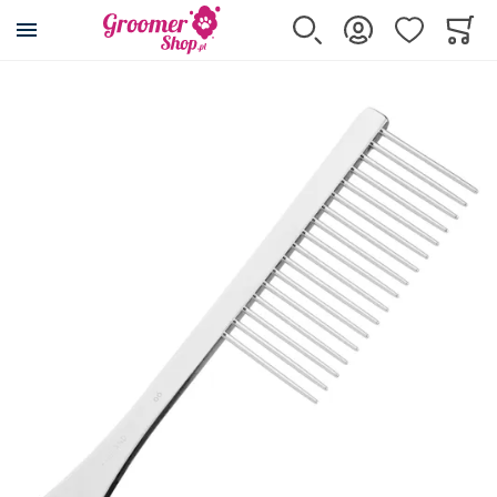
Przejdź na stronę główną
Szukaj
Zaloguj się
Ulubione
Koszy
Minicar
Przejdź na koniec galerii