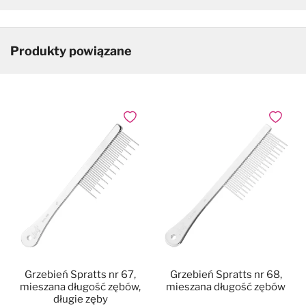
Produkty powiązane
Dodaj do ulubionych
Dodaj do
Grzebień Spratts nr 67,
Grzebień Spratts nr 68,
mieszana długość zębów,
mieszana długość zębów
długie zęby