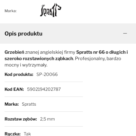
Marka:
Opis produktu
Grzebień
znanej angielskiej firmy
Spratts nr 66 o długich i
szeroko rozstawionych ząbkach
. Profesjonalny, bardzo
mocny i wytrzymały.
Więcej informacji
Kod produktu
SP-20066
Kod EAN
5902194202787
Marka
Spratts
Rozstaw zębów
2,5 mm
Rączka
Tak