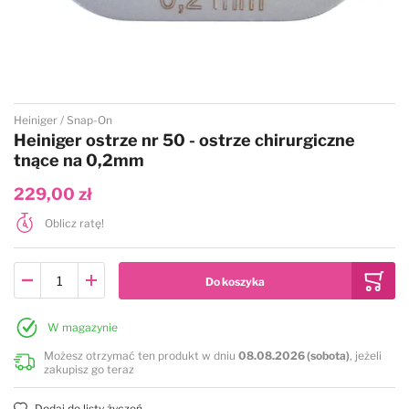
Przejdź na początek galerii
Heiniger
Snap-On
Heiniger ostrze nr 50 - ostrze chirurgiczne
tnące na 0,2mm
229,00 zł
Oblicz ratę!
W magazynie
Możesz otrzymać ten produkt w dniu
08.08.2026 (sobota)
, jeżeli
zakupisz go teraz
Dodaj do listy życzeń