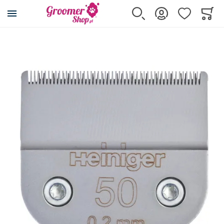
Przejdź na stronę główną
Szukaj
Zaloguj się
Ulubione
Koszy
Minicar
Przejdź na koniec galerii