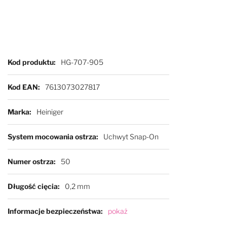
Więcej informacji
Kod produktu
HG-707-905
Kod EAN
7613073027817
Marka
Heiniger
System mocowania ostrza
Uchwyt Snap-On
Numer ostrza
50
Długość cięcia
0,2 mm
Informacje bezpieczeństwa
pokaż