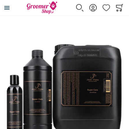
Przejdź na stronę główną
Szukaj
Zaloguj się
Ulubione
Koszy
Minicar
Przejdź na koniec galerii