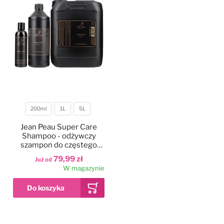
200ml
1L
5L
Pojemność
Jean Peau Super Care
Shampoo - odżywczy
szampon do częstego
stosowania do każdego
79,99 zł
Już od
typu i koloru sierści,
W magazynie
koncentrat 1:4