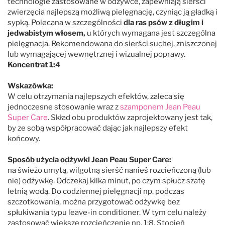
technologie zastosowane w odżywce, zapewniają sierści
zwierzęcia najlepszą możliwą pielęgnację, czyniąc ją gładką i
sypką. Polecana w szczególności
dla ras psów z długim i
jedwabistym włosem,
u których wymagana jest szczególna
pielęgnacja. Rekomendowana do sierści suchej, zniszczonej
lub wymagającej wewnętrznej i wizualnej poprawy.
Koncentrat 1:4
Wskazówka:
W celu otrzymania najlepszych efektów, zaleca się
jednoczesne stosowanie wraz z
szamponem Jean Peau
Super Care
. Skład obu produktów zaprojektowany jest tak,
by ze sobą współpracować dając jak najlepszy efekt
końcowy.
Sposób użycia odżywki Jean Peau Super Care:
na świeżo umytą, wilgotną sierść nanieś rozcieńczoną (lub
nie) odżywkę. Odczekaj kilka minut, po czym spłucz szatę
letnią wodą. Do codziennej pielęgnacji np. podczas
szczotkowania, można przygotować odżywkę bez
spłukiwania typu leave-in conditioner. W tym celu należy
zastosować większe rozcieńczenie np. 1:8. Stopień