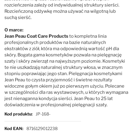
rozcieńczenia zależy od indywidualnej struktury sierści.
Rozcieńczoną odżywkę można używać na wilgotną lub
suchą sierść.
O marce:
Jean Peau Coat Care Products
to kompletna linia
profesjonalnych produktów na bazie naturalnych
ekstraktów z ziół, która ma odpowiednią wartość pH dla
skóry. Bogata gama kosmetyków pozwala na pielęgnację
szaty i skóry zwierząt na najwyższym poziomie. Kosmetyki
te nie uszkadzają naturalnej struktury włosa, w znacznym
stopniu poprawiając jego stan. Pielęgnacja kosmetykami
Jean Peau to czysta przyjemność i świetne rezultaty
widoczne gołym okiem już po pierwszym użyciu. Polecane
w szczególności dla ras wystawowych, u których wymagana
jest nienaganna kondycja sierści. Jean Peau to 25 lat
doświadczenia w profesjonalnej pielęgnacji szaty.
Więcej informacji
Kod produktu
JP-168-
Kod EAN
8716129012238