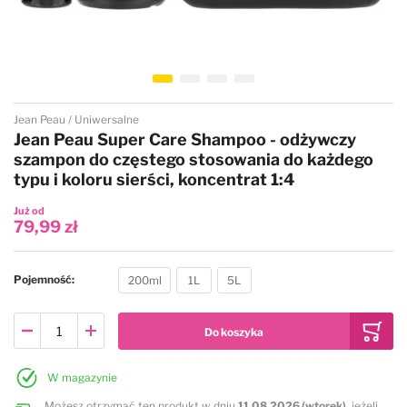
Przejdź na początek galerii
Jean Peau
Uniwersalne
Jean Peau Super Care Shampoo - odżywczy
szampon do częstego stosowania do każdego
typu i koloru sierści, koncentrat 1:4
Już od
79,99 zł
Pojemność
200ml
1L
5L
W magazynie
Możesz otrzymać ten produkt w dniu
11.08.2026 (wtorek)
, jeżeli