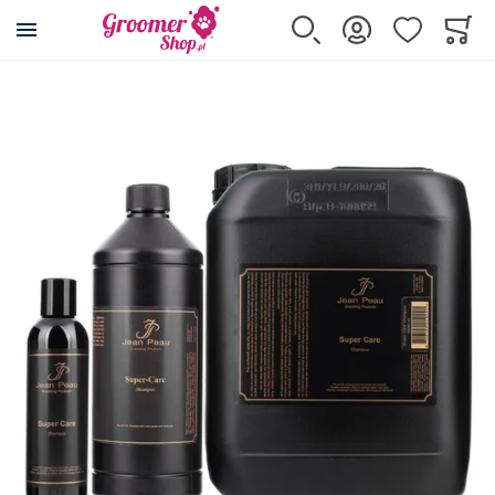
Przejdź na stronę główną
Szukaj
Zaloguj się
Ulubione
Koszy
Minicar
Przejdź na koniec galerii