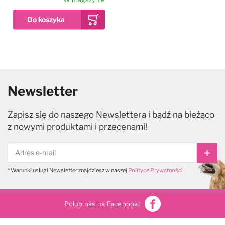
rozczesywanie sierści,
koncentrat 1:4
Newsletter
Zapisz się do naszego Newslettera i bądź na bieżąco
z nowymi produktami i przecenami!
Subs
* Warunki usługi Newsletter znajdziesz w naszej
Polityce Prywatności
Polub nas na Facebook!