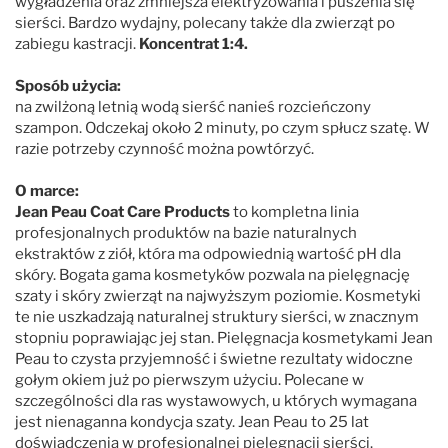
wygładzenia oraz zmniejsza elektryzowania i puszenia się
sierści. Bardzo wydajny, polecany także dla zwierząt po
zabiegu kastracji.
Koncentrat 1:4.
Sposób użycia:
na zwilżoną letnią wodą sierść nanieś rozcieńczony
szampon. Odczekaj około 2 minuty, po czym spłucz szatę. W
razie potrzeby czynność można powtórzyć.
O marce:
Jean Peau Coat Care Products
to kompletna linia
profesjonalnych produktów na bazie naturalnych
ekstraktów z ziół, która ma odpowiednią wartość pH dla
skóry. Bogata gama kosmetyków pozwala na pielęgnację
szaty i skóry zwierząt na najwyższym poziomie. Kosmetyki
te nie uszkadzają naturalnej struktury sierści, w znacznym
stopniu poprawiając jej stan. Pielęgnacja kosmetykami Jean
Peau to czysta przyjemność i świetne rezultaty widoczne
gołym okiem już po pierwszym użyciu. Polecane w
szczególności dla ras wystawowych, u których wymagana
jest nienaganna kondycja szaty. Jean Peau to 25 lat
doświadczenia w profesjonalnej pielęgnacji sierści.