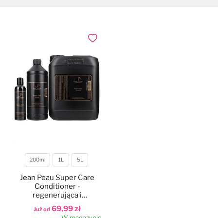
Dodaj do ulubionych
200ml
1L
5L
Pojemność
Jean Peau Super Care
Conditioner -
regenerująca i
wygładzająca odżywka
69,99 zł
Już od
ułatwiająca
W magazynie