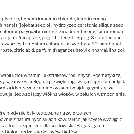
e, glycerin, behentrimonium chloride, keratin amino
hinensis (jojoba) seed oil, hydrolyzed ceratonia siliqua seed
m chloride, polyquaternium-7, amodimethicone, cetrimonium
caprylate/dicaprate, ppg-1 trideceth-6, peg-8 dimethicone,
roxypropyltrimonium chloride, polysorbate 60, panthenol,
ate, citric acid, perfum (fragance), hexyl cinnamal, linalcol,
abiu, ziół, witamin i ekstraktów roślinnych. Kosmetyki tej
y są łatwe w pielęgnacji, zwiększają swoją objętość i połysk.
óre są identyczne z aminokwasami znajdującymi się we
dowuje. Jedwab łączy włókna włosów w celu ich wzmocnienia,
óre nigdy nie były testowane na zwierzętach
dynie z naturalnych składników, takich jak czyste wyciągi z
oszczędne i bezpieczne dla środowiska. Bogata gama
d kolor i rodzaj sierści psów i kotów.