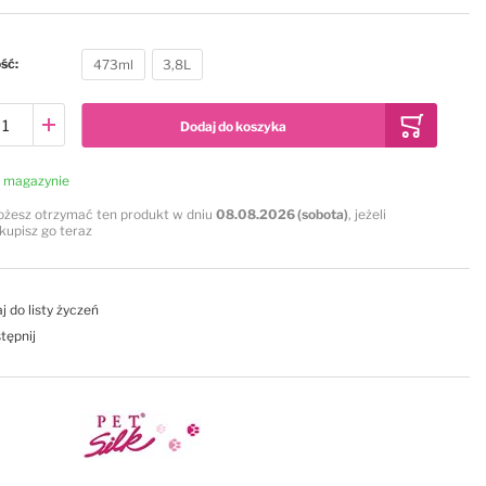
ość
473ml
3,8L
Dodaj do koszyka
 magazynie
żesz otrzymać ten produkt w dniu
08.08.2026 (sobota)
, jeżeli
kupisz go teraz
j do listy życzeń
tępnij