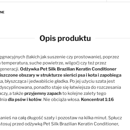
ANE
Opis produktu
ęgnacyjnych (takich jak suszenie czy prostowanie), poprzez
emperatura, suche powietrze, wilgoć) czy też przez
generacji.
Odżywka Pet Silk Brazilian Keratin Conditioner
szczone obszary w strukturze sierści psa i kota i zapobiega
a, błyszcząca i jedwabiście gładka. Po jej użyciu szata jest
dyscyplinowana, ponadto staje się łatwiejsza do rozczesania
aczy, a także
przyjemny zapach
to kolejne zalety tego
dnia
dla psów i kotów
. Nie obciąża włosa.
Koncentrat 1:16
nieś na całą długość szaty i pozostaw na kilka minut. Spłucz
stosuj przed odżywką Pet Silk Brazilian Keratin Conditioner,