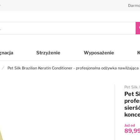
y
Darmo
gnacja
Strzyżenie
Wyposażenie
Pet Silk Brazilian Keratin Conditioner - profesjonalna odżywka nawilżająca 
Pet Silk
Pet S
profe
sierś
konce
Już od
89,99