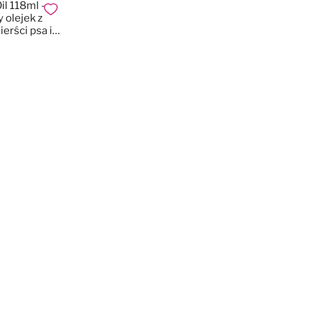
il 118ml -
Dodaj do ulubionych
 olejek z
erści psa i