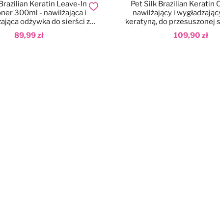
 Brazilian Keratin Leave-In
Pet Silk Brazilian Keratin O
Dodaj do ulubionych
ner 300ml - nawilżająca i
nawilżający i wygładzający
ająca odżywka do sierści z
keratyną, do przesuszonej si
ą, spray bez spłukiwania
kota
89,99 zł
109,90 zł
aj do koszyka
Dodaj do koszyka