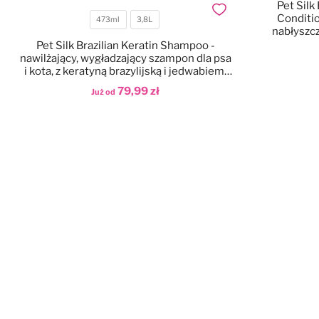
Pet Silk
Dodaj do ulubionych
Conditio
473ml
3,8L
Pojemność
nabłyszcz
keratyn
Pet Silk Brazilian Keratin Shampoo -
nawilżający, wygładzający szampon dla psa
i kota, z keratyną brazylijską i jedwabiem,
koncentrat 1:16
79,99 zł
Dod
Już od
Dodaj do koszyka