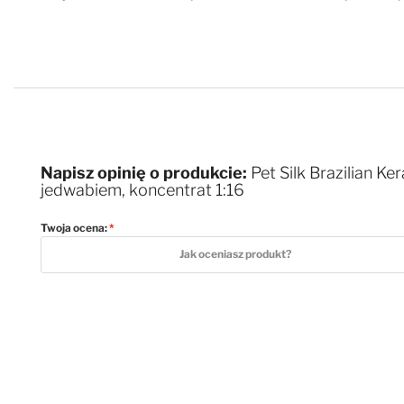
Napisz opinię o produkcie:
Pet Silk Brazilian Ke
jedwabiem, koncentrat 1:16
Twoja ocena:
1 star
2 stars
3 stars
4 stars
5 stars
Jak oceniasz produkt?