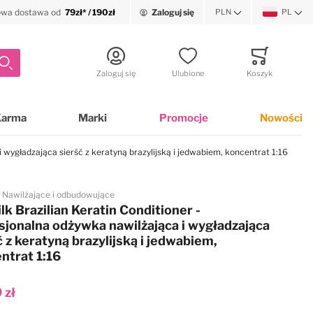
wa dostawa od
79zł* / 190zł
Zaloguj się
PLN
PL
Waluta
Język
Szukaj
Zaloguj się
Ulubione
Koszyk
Minicart
Karma
Marki
Promocje
Nowości
i wygładzająca sierść z keratyną brazylijską i jedwabiem, koncentrat 1:16
Nawilżające i odbudowujące
ilk Brazilian Keratin Conditioner -
sjonalna odżywka nawilżająca i wygładzająca
ć z keratyną brazylijską i jedwabiem,
ntrat 1:16
 zł