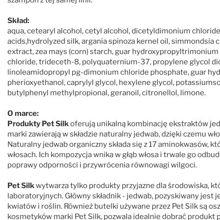
Skład:
aqua, cetearyl alcohol, cetyl alcohol, dicetyldimonium chlorid
acids,hydrolyzed silk, argania spinoza kernel oil, simmondsia c
extract, zea mays (corn) starch, guar hydroxypropyltrimoniu
chloride, trideceth-8, polyquaternium-37, propylene glycol di
linoleamidopropyl pg-dimonium chloride phosphate, guar hyd
pherioxyethanol, caprylyl glycol, hexylene glycol, potassiumsorb
butylphenyl methylpropional, geranoil, citronellol, limone.
O marce:
Produkty Pet Silk
oferują unikalną kombinację ekstraktów jedw
marki zawierają w składzie naturalny jedwab, dzięki czemu włos
Naturalny jedwab organiczny składa się z 17 aminokwasów, kt
włosach. Ich kompozycja wnika w głąb włosa i trwale go odbu
poprawy odporności i przywrócenia równowagi wilgoci.
Pet Silk
wytwarza tylko produkty przyjazne dla środowiska, kt
laboratoryjnych. Główny składnik - jedwab, pozyskiwany jest je
kwiatów i roślin. Również butelki używane przez Pet Silk są 
kosmetyków marki Pet Silk, pozwala idealnie dobrać produkt po