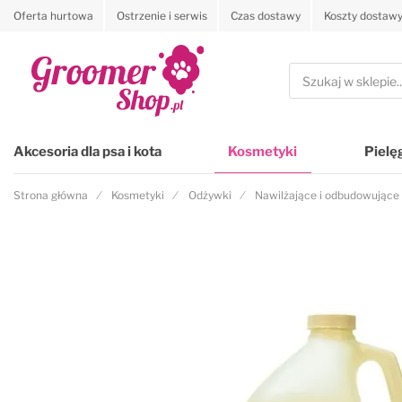
Oferta hurtowa
Ostrzenie i serwis
Czas dostawy
Koszty dostaw
Przejdź na stronę główną
Szukaj
Akcesoria dla psa i kota
Kosmetyki
Pielę
Strona główna
Kosmetyki
Odżywki
Nawilżające i odbudowujące
Przejdź na koniec galerii