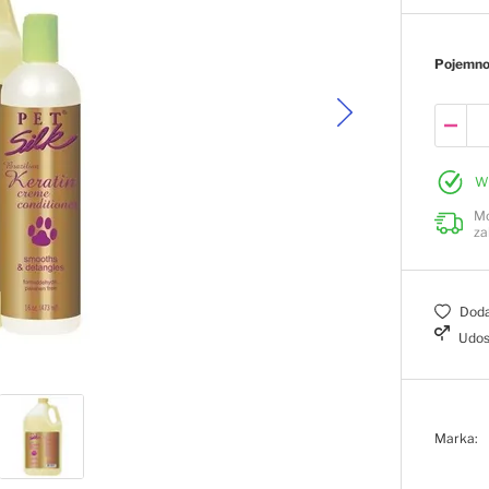
Pojemn
W
Mo
za
Doda
Udos
Marka: