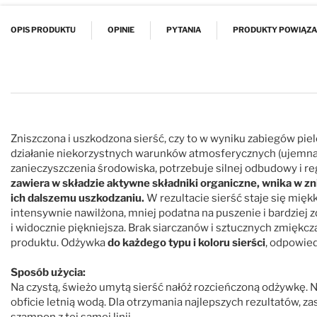
Przejdź na początek galerii
OPIS PRODUKTU
OPINIE
PYTANIA
PRODUKTY POWIĄZ
Zniszczona i uszkodzona sierść, czy to w wyniku zabiegów piel
działanie niekorzystnych warunków atmosferycznych (ujemna t
zanieczyszczenia środowiska, potrzebuje silnej odbudowy i re
zawiera w składzie aktywne składniki organiczne, wnika w zni
ich dalszemu uszkodzaniu.
W rezultacie sierść staje się miękk
intensywnie nawilżona, mniej podatna na puszenie i bardziej z
i widocznie piękniejsza. Brak siarczanów i sztucznych zmiękcz
produktu. Odżywka
do każdego typu i koloru sierści
, odpowie
Sposób użycia:
Na czystą, świeżo umytą sierść nałóż rozcieńczoną odżywkę. Na
obficie letnią wodą. Dla otrzymania najlepszych rezultatów, za
szampon z tej samej linii.