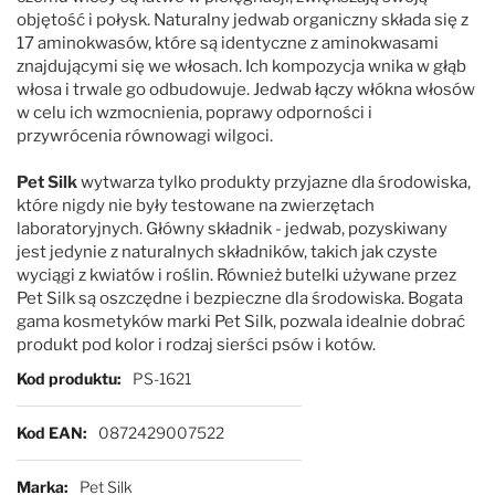
objętość i połysk. Naturalny jedwab organiczny składa się z
17 aminokwasów, które są identyczne z aminokwasami
znajdującymi się we włosach. Ich kompozycja wnika w głąb
włosa i trwale go odbudowuje. Jedwab łączy włókna włosów
w celu ich wzmocnienia, poprawy odporności i
przywrócenia równowagi wilgoci.
Pet Silk
wytwarza tylko produkty przyjazne dla środowiska,
które nigdy nie były testowane na zwierzętach
laboratoryjnych. Główny składnik - jedwab, pozyskiwany
jest jedynie z naturalnych składników, takich jak czyste
wyciągi z kwiatów i roślin. Również butelki używane przez
Pet Silk są oszczędne i bezpieczne dla środowiska. Bogata
gama kosmetyków marki Pet Silk, pozwala idealnie dobrać
produkt pod kolor i rodzaj sierści psów i kotów.
Więcej informacji
Kod produktu
PS-1621
Kod EAN
0872429007522
Marka
Pet Silk