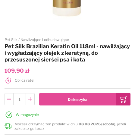
Przejdź na początek galerii
Pet Silk
Nawilżające i odbudowujące
Pet Silk Brazilian Keratin Oil 118ml - nawilżający
i wygładzający olejek z keratyną, do
przesuszonej sierści psa i kota
109,90 zł
Oblicz ratę!
W magazynie
Możesz otrzymać ten produkt w dniu
08.08.2026 (sobota)
, jeżeli
zakupisz go teraz