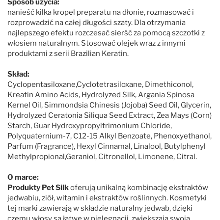
Sposób użycia:
nanieść kilka kropel preparatu na dłonie, rozmasować i
rozprowadzić na całej długości szaty. Dla otrzymania
najlepszego efektu rozczesać sierść za pomocą szczotki z
włosiem naturalnym. Stosować olejek wraz z innymi
produktami z serii Brazilian Keratin.
Skład:
Cyclopentasiloxane,Cyclotetrasiloxane, Dimethiconol,
Kreatin Amino Acids, Hydrolyzed Silk, Argania Spinosa
Kernel Oil, Simmondsia Chinesis (Jojoba) Seed Oil, Glycerin,
Hydrolyzed Ceratonia Siliqua Seed Extract, Zea Mays (Corn)
Starch, Guar Hydroxypropyltrimonium Chloride,
Polyquaternium-7, C12-15 Alkyl Benzoate, Phenoxyethanol,
Parfum (Fragrance), Hexyl Cinnamal, Linalool, Butylphenyl
Methylpropional,Geraniol, Citronellol, Limonene, Citral.
O marce:
Produkty Pet Silk
oferują unikalną kombinację ekstraktów
jedwabiu, ziół, witamin i ekstraktów roślinnych. Kosmetyki
tej marki zawierają w składzie naturalny jedwab, dzięki
czemu włosy są łatwe w pielęgnacji, zwiększają swoją