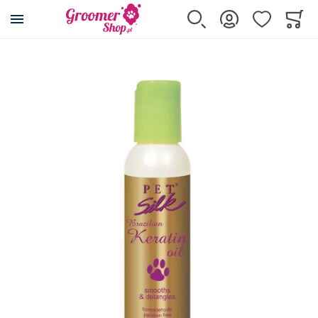
Przejdź na stronę główną
Szukaj
Zaloguj się
Ulubione
Koszy
Minicar
Przejdź na koniec galerii