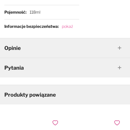
Pojemność
118ml
Informacje bezpieczeństwa
pokaż
Opinie
Pytania
Produkty powiązane
Dodaj do ulubionych
Dodaj do