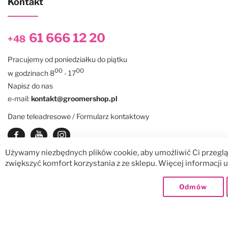
Kontakt
61 666 12 20
+48
Pracujemy od poniedziałku do piątku
00
00
w godzinach 8
- 17
Napisz do nas
e-mail:
kontakt@groomershop.pl
Dane teleadresowe / Formularz kontaktowy
Zobacz nasz Facebook
Zobacz nasz kanał Youtube
See our instagram
Używamy niezbędnych plików cookie, aby umożliwić Ci przegląd
zwiększyć komfort korzystania z ze sklepu. Więcej informacji
© GroomerShop sp. z o.o.
Dostawy:
Odmów