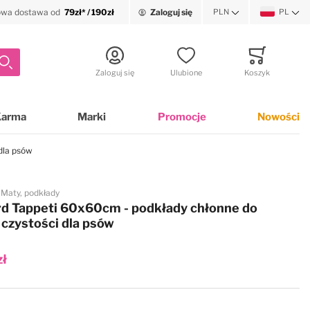
wa dostawa od
79zł* / 190zł
Zaloguj się
PLN
PL
Waluta
Język
Szukaj
Zaloguj się
Ulubione
Koszyk
Minicart
Karma
Marki
Promocje
Nowości
dla psów
Maty, podkłady
d Tappeti 60x60cm - podkłady chłonne do
 czystości dla psów
zł