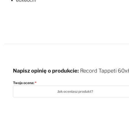
60x60cm
Napisz opinię o produkcie:
Record Tappeti 60x6
Twoja ocena:
1 star
2 stars
3 stars
4 stars
5 stars
Jak oceniasz produkt?