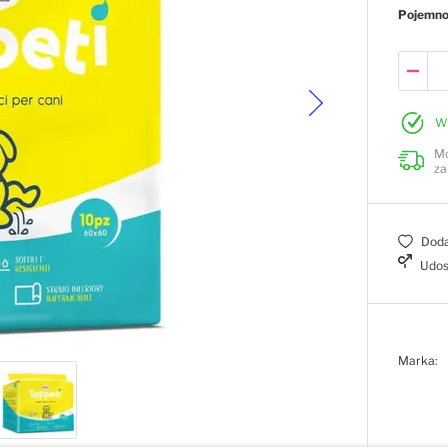
Pojemn
W
Mo
za
Doda
Udos
Marka: