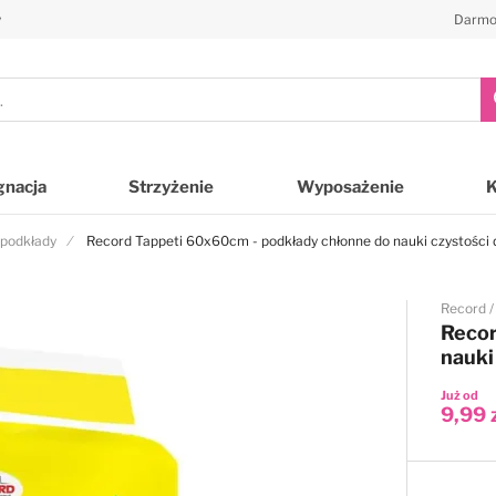
y
Darmo
gnacja
Strzyżenie
Wyposażenie
 podkłady
Record Tappeti 60x60cm - podkłady chłonne do nauki czystości 
Record
Recor
nauki
Już od
9,99 