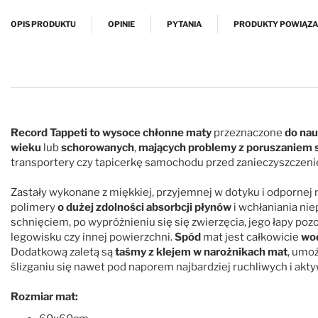
Przejdź na początek galerii
OPIS PRODUKTU
OPINIE
PYTANIA
PRODUKTY POWIĄZ
Record Tappeti to wysoce chłonne maty
przeznaczone
do nau
wieku
lub
schorowanych
,
mających problemy z poruszaniem 
transportery czy tapicerkę samochodu przed zanieczyszczen
Zastały wykonane z miękkiej, przyjemnej w dotyku i odpornej 
polimery
o dużej zdolności absorbcji płynów
i wchłaniania ni
schnięciem, po wypróżnieniu się się zwierzęcia, jego łapy poz
legowisku czy innej powierzchni.
Spód
mat jest całkowicie
wo
Dodatkową zaletą są
taśmy z klejem w narożnikach mat
, umoż
ślizganiu się nawet pod naporem najbardziej ruchliwych i akty
Rozmiar mat: