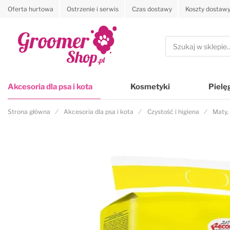
Oferta hurtowa
Ostrzenie i serwis
Czas dostawy
Koszty dostaw
Przejdź na stronę główną
Szukaj
Akcesoria dla psa i kota
Kosmetyki
Pielę
Strona główna
Akcesoria dla psa i kota
Czystość i higiena
Maty,
Przejdź na koniec galerii