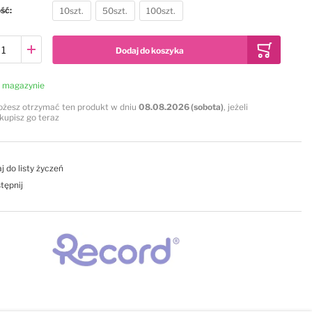
ość
10szt.
50szt.
100szt.
Dodaj do koszyka
 magazynie
żesz otrzymać ten produkt w dniu
08.08.2026 (sobota)
, jeżeli
kupisz go teraz
j do listy życzeń
tępnij