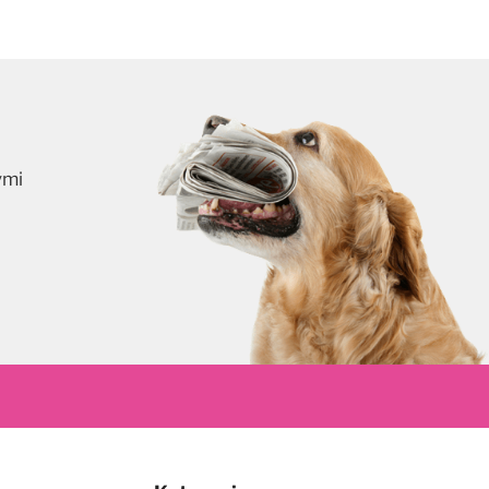
ymi
skrybuj