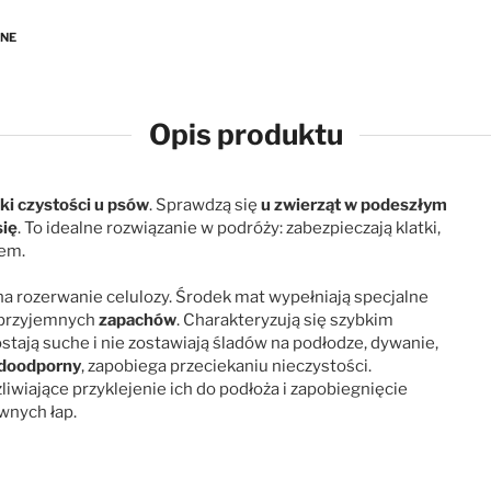
ANE
Opis produktu
ki czystości u psów
. Sprawdzą się
u zwierząt w podeszłym
się
. To idealne rozwiązanie w podróży: zabezpieczają klatki,
iem.
na rozerwanie celulozy. Środek mat wypełniają specjalne
eprzyjemnych
zapachów
. Charakteryzują się szybkim
ostają suche i nie zostawiają śladów na podłodze, dywanie,
doodporny
, zapobiega przeciekaniu nieczystości.
liwiające przyklejenie ich do podłoża i zapobiegnięcie
wnych łap.