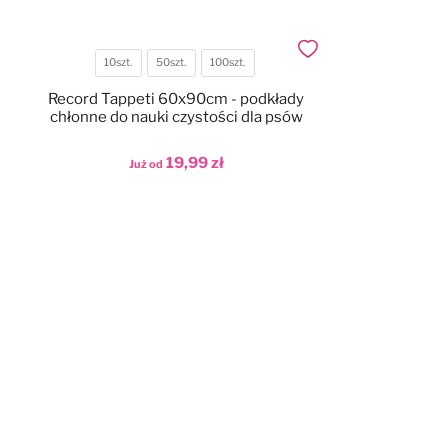
Dodaj do ulubionych
10szt.
50szt.
100szt.
Pojemność
Record Tappeti 60x90cm - podkłady
chłonne do nauki czystości dla psów
19,99 zł
Już od
Dodaj do koszyka