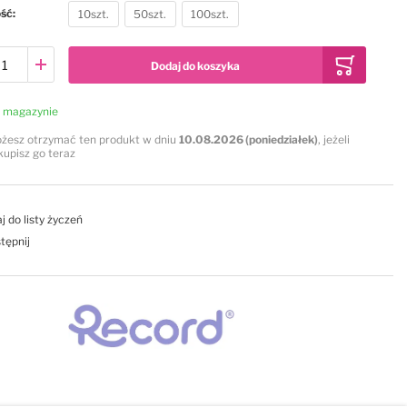
ość
10szt.
50szt.
100szt.
Dodaj do koszyka
 magazynie
żesz otrzymać ten produkt w dniu
10.08.2026 (poniedziałek)
, jeżeli
kupisz go teraz
j do listy życzeń
tępnij