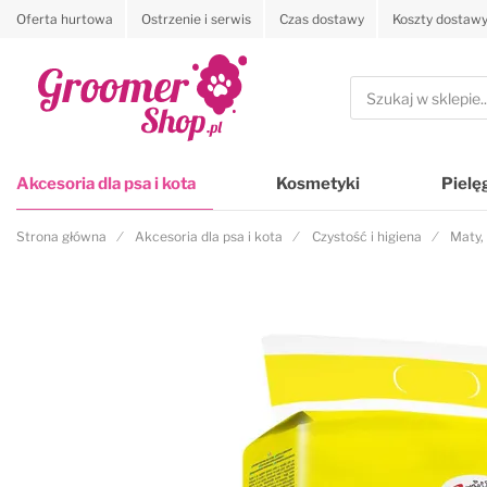
Oferta hurtowa
Ostrzenie i serwis
Czas dostawy
Koszty dostaw
Przejdź na stronę główną
Szukaj
Akcesoria dla psa i kota
Kosmetyki
Pielę
Strona główna
Akcesoria dla psa i kota
Czystość i higiena
Maty,
Przejdź na koniec galerii