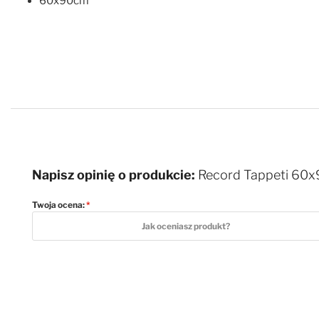
60x90cm
Napisz opinię o produkcie:
Record Tappeti 60x9
Twoja ocena:
1 star
2 stars
3 stars
4 stars
5 stars
Jak oceniasz produkt?