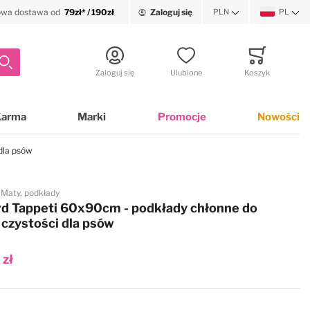
wa dostawa od
79zł* / 190zł
Zaloguj się
PLN
PL
Waluta
Język
Szukaj
Zaloguj się
Ulubione
Koszyk
Minicart
Karma
Marki
Promocje
Nowości
dla psów
Maty, podkłady
d Tappeti 60x90cm - podkłady chłonne do
 czystości dla psów
 zł