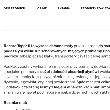
Przejdź na początek galerii
OPIS PRODUKTU
OPINIE
PYTANIA
PRODUKTY POWIĄZ
Record Tappeti to wysoce chłonne maty
przeznaczone
do nau
podeszłym wieku
lub
schorowanych
,
mających problemy z po
podróży
: zabezpieczają klatki, transportery czy tapicerkę s
Podkłady zostały wykonane z miękkiej, przyjemnej w dotyku i 
specjalne polimery
o dużej zdolności absorbcji płynów
i wchł
szybkim schnięciem, po wypróżnieniu się zwierzęcia, jego łapy
dywanie, legowisku czy innej powierzchni.
Spód
mat jest całk
Dodatkową zaletą są
taśmy z klejem w narożnikach mat
, umoż
ślizganiu się nawet pod naporem najbardziej ruchliwych i akty
Rozmiar mat: