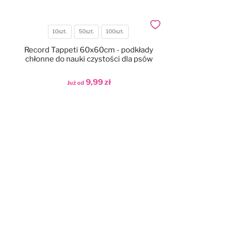
Dodaj do ulubionych
10szt.
50szt.
100szt.
Pojemność
Record Tappeti 60x60cm - podkłady
chłonne do nauki czystości dla psów
9,99 zł
Już od
Dodaj do koszyka