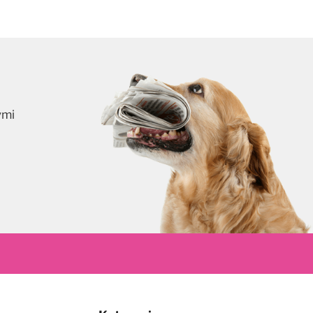
ymi
skrybuj