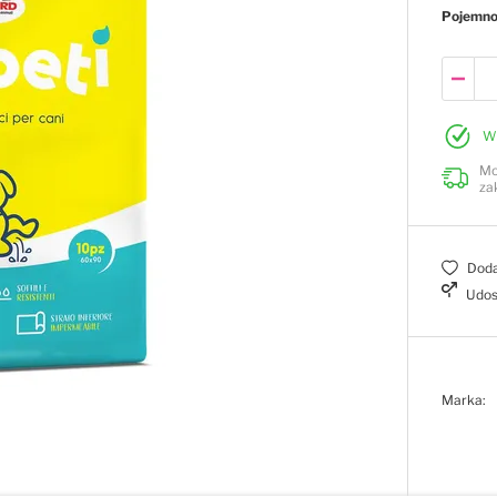
Pojemn
W
Mo
za
Doda
Udos
Marka: