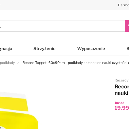
y
Darmo
gnacja
Strzyżenie
Wyposażenie
 podkłady
Record Tappeti 60x90cm - podkłady chłonne do nauki czystości 
Record
Recor
nauki
Już od
19,99