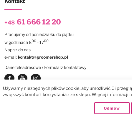
Kontakt
61 666 12 20
+48
Pracujemy od poniedziałku do piątku
00
00
w godzinach 8
- 17
Napisz do nas
e-mail:
kontakt@groomershop.pl
Dane teleadresowe / Formularz kontaktowy
Zobacz nasz Facebook
Zobacz nasz kanał Youtube
See our instagram
Używamy niezbędnych plików cookie, aby umożliwić Ci przegląd
zwiększyć komfort korzystania z ze sklepu. Więcej informacji
© GroomerShop sp. z o.o.
Dostawy:
Odmów