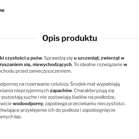
ANE
Opis produktu
ki czystości u psów
. Sprawdzą się
u szczeniąt, zwierząt w
ruszaniem się, niewychodzących
. To idealne rozwiązanie
w
amochodu przed zanieczyszczeniem.
odpornej na rozerwanie celulozy. Środek mat wypełniają
aniania nieprzyjemnych
zapachów
. Charakteryzują się
 pozostają suche i nie zostawiają śladów na podłodze,
owicie
wodoodporny
, zapobiega przeciekaniu nieczystości.
liwiające przyklejenie ich do podłoża i zapobiegnięcie
wnych łap.