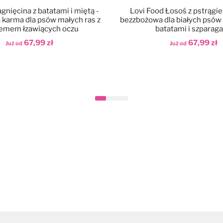
agnięcina z batatami i miętą -
Lovi Food Łosoś z pstrągi
karma dla psów małych ras z
bezzbożowa dla białych psów 
emem łzawiących oczu
batatami i szparag
67,99 zł
67,99 zł
Już od
Już od
aj do koszyka
Dodaj do koszyka