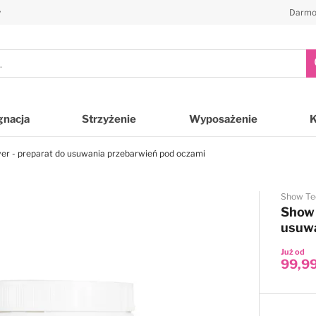
y
Darmo
gnacja
Strzyżenie
Wyposażenie
er - preparat do usuwania przebarwień pod oczami
Show Te
Show 
usuwa
Już od
99,99