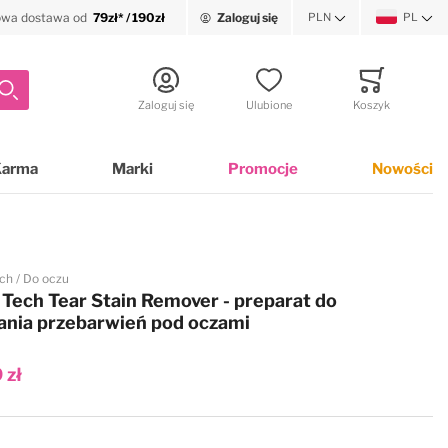
wa dostawa od
79zł* / 190zł
Zaloguj się
PLN
PL
Waluta
Język
Szukaj
Zaloguj się
Ulubione
Koszyk
Minicart
Karma
Marki
Promocje
Nowości
ch
Do oczu
Tech Tear Stain Remover - preparat do
nia przebarwień pod oczami
 zł