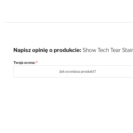
Napisz opinię o produkcie:
Show Tech Tear Stai
Twoja ocena:
1 star
2 stars
3 stars
4 stars
5 stars
Jak oceniasz produkt?