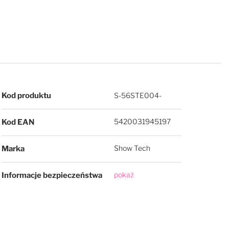
Więcej informacji
Kod produktu
S-56STE004-
5420031945197
Kod EAN
Show Tech
Marka
pokaż
Informacje bezpieczeństwa