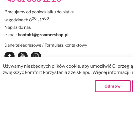
Pracujemy od poniedziałku do piątku
00
00
w godzinach 8
- 17
Napisz do nas
e-mail:
kontakt@groomershop.pl
Dane teleadresowe / Formularz kontaktowy
Zobacz nasz Facebook
Zobacz nasz kanał Youtube
See our instagram
Używamy niezbędnych plików cookie, aby umożliwić Ci przegląd
zwiększyć komfort korzystania z ze sklepu. Więcej informacji
© GroomerShop sp. z o.o.
Dostawy:
Odmów