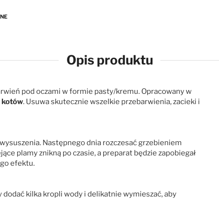
ANE
Opis produktu
arwień pod oczami w formie pasty/kremu. Opracowany
w
i kotów
.
Usuwa skutecznie wszelkie przebarwienia, zacieki i
wysuszenia
. Następnego dnia
rozczesać
grzebieniem
ejące
plamy
znikną
po czasie
, a preparat
będzie
zapobiegał
go efektu.
y dodać kilka kropli
wody
i delikatnie wymieszać,
aby