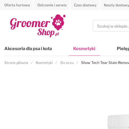
Oferta hurtowa
Ostrzenie i serwis
Czas dostawy
Koszty dostaw
Przejdź na stronę główną
Szukaj
Akcesoria dla psa i kota
Kosmetyki
Pielę
Strona główna
Kosmetyki
Do oczu
Show Tech Tear Stain Remov
Przejdź na koniec galerii