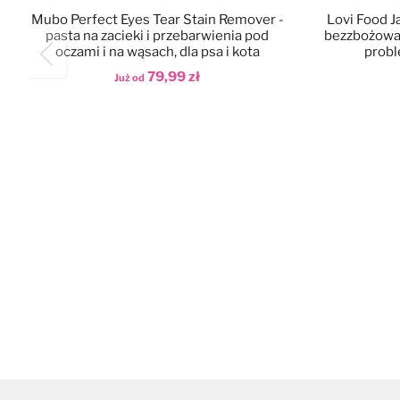
Mubo Perfect Eyes Tear Stain Remover -
Lovi Food J
pasta na zacieki i przebarwienia pod
bezzbożowa 
oczami i na wąsach, dla psa i kota
probl
79,99 zł
Już od
Dodaj do koszyka
Dod