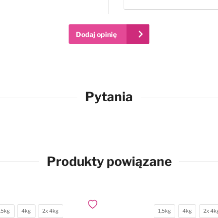
Dodaj opinię
Pytania
Produkty powiązane
Dodaj do ulubionych
,5kg
4kg
2x 4kg
1,5kg
4kg
2x 4k
ga
Waga