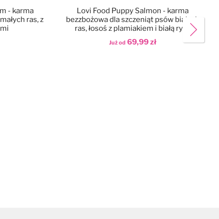
em - karma
Lovi Food Puppy Salmon - karma
małych ras, z
bezzbożowa dla szczeniąt psów białych
ami
ras, łosoś z plamiakiem i białą rybą
69,99 zł
Już od
Dodaj do koszyka