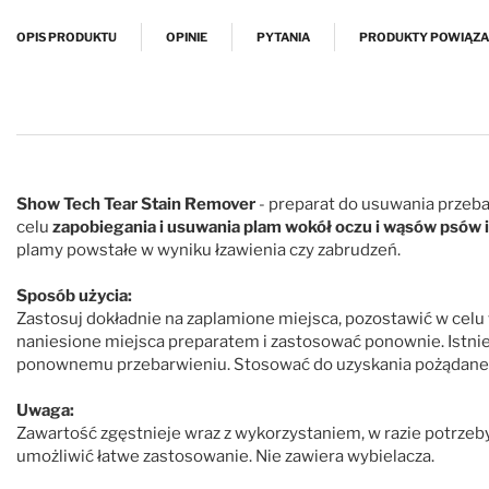
Przejdź na początek galerii
OPIS PRODUKTU
OPINIE
PYTANIA
PRODUKTY POWIĄZ
Show Tech Tear Stain Remover
- preparat do usuwania przeb
celu
zapobiegania
i usuwania plam
wokół
oczu i
wąsów
psów 
plamy powstałe w wyniku łzawienia czy zabrudzeń.
Sposób użycia:
Zastosuj
dokładnie
na zaplamione miejsca,
pozostawić
w celu
naniesione miejsca preparatem
i zastosować
ponownie.
Istni
ponownemu przebarwieniu. Stosować do uzyskania pożądane
Uwaga:
Zawartość
zgęstnieje wraz
z wykorzystaniem
, w razie potrzeb
umożliwić łatwe zastosowanie. Nie zawiera wybielacza.