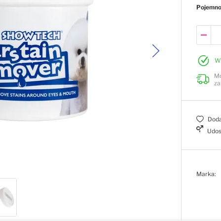
Pojemn
W
Mo
za
Doda
Udos
Marka: