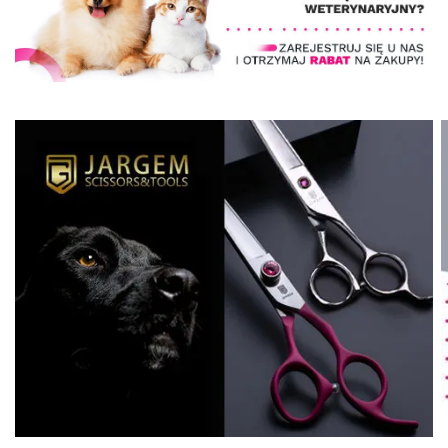
90x68x95cm - wanna
ozonowa z technologią
12 999,00 zł
Milky SPA Micro Bubble i
W magazynie
hydromasażem