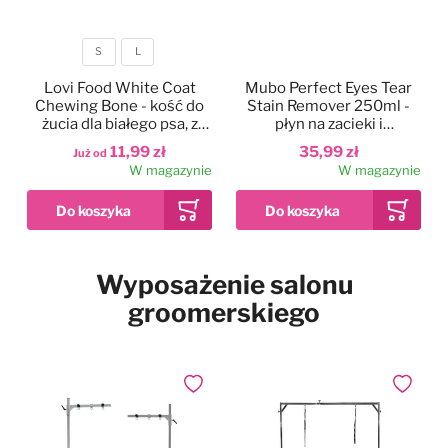
Pies w samochodzie
Najpopularniejsze marki
S
L
Rozmiar
Lovi Food White Coat
Mubo Perfect Eyes Tear
Chewing Bone - kość do
Stain Remover 250ml -
Drzwiczki dla psa i kota
żucia dla białego psa, z
płyn na zacieki i
dorszem
przebarwienia pod oczami
11,99 zł
35,99 zł
Już od
dla psa i kota
Pozostałe
W magazynie
W magazynie
Dodaj do ulubionych
Wyposażenie salonu
2kg
12kg
2x 12kg
Waga
groomerskiego
Simpsons Premium
Puppy Sensitive Salmon
& Potato - karma dla
wrażliwych szczeniąt,
73,99 zł
Już od
łosoś i ziemniaki
Dodaj do ulubionych
Dodaj do
W magazynie