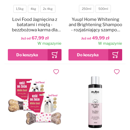
1,5kg
4kg
2x 4kg
250ml
500ml
Czystość i higiena
Do papilotowania
Waga
Pojemność
Lovi Food Jagnięcina z
Yuup! Home Whitening
batatami i miętą -
and Brightening Shampoo
Zabawki
Perfumy
bezzbożowa karma dla
- rozjaśniający szampon
psów małych ras z
dla białych psów, do białej
67,99 zł
49,99 zł
Już od
Już od
problemem łzawiących
i jasnej sierści
W magazynie
W magazynie
Apteczka
Dla kotów
oczu
Maty, ręczniki chłodzące
Dla koni
Dodaj do ulubionych
Dodaj do
Ringówki, łańcuszki
Na skaleczenia
Lokalizatory
Profilaktyczne
Trening i sport
Preparaty na owady
Na pchły i kleszcze
Zestawy