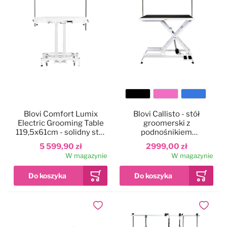
Kolor
Blovi Comfort Lumix
Blovi Callisto - stół
blatu
Electric Grooming Table
groomerski z
119,5x61cm - solidny stół
podnośnikiem
groomerski z
elektrycznym, blat
5 599,90 zł
2999,00 zł
podświetlanym blatem,
125x65cm
W magazynie
W magazynie
podnośnikiem
elektrycznym i 2
wysięgnikami
Dodaj do ulubionych
Dodaj do