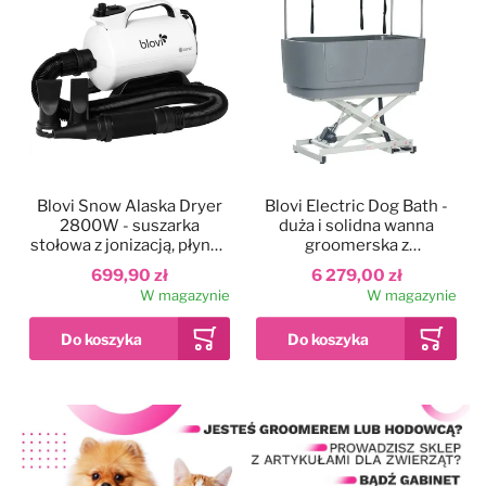
Blovi Snow Alaska Dryer
Blovi Electric Dog Bath -
2800W - suszarka
duża i solidna wanna
stołowa z jonizacją, płynną
groomerska z
regulacją nawiewu i
podnośnikiem
699,90 zł
6 279,00 zł
dwustopniową regulacją
elektrycznym i
W magazynie
W magazynie
temperatury
wysięgnikiem
dwustronnym, szara
Dodaj do ulubionych
Kolor
Blovi Professional
Grooming SPA