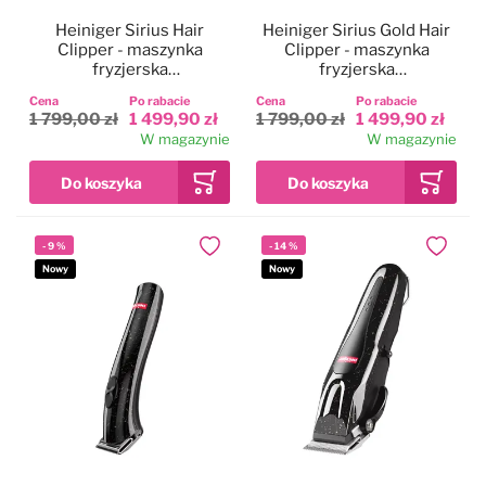
Heiniger Sirius Hair
Heiniger Sirius Gold Hair
Clipper - maszynka
Clipper - maszynka
fryzjerska
fryzjerska
bezprzewodowa,
bezprzewodowa,
Cena
Po rabacie
Cena
Po rabacie
dwubiegowa, zestaw z
dwubiegowa, zestaw z
1 799,00 zł
1 499,90 zł
1 799,00 zł
1 499,90 zł
ostrzem 0,5mm
ostrzem 0,5mm
W magazynie
W magazynie
-
9
%
-
14
%
Dodaj do ulubionych
Dodaj do
Nowy
Nowy