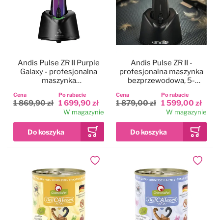
Andis Pulse ZR II Purple
Andis Pulse ZR II -
Galaxy - profesjonalna
profesjonalna maszynka
maszynka
bezprzewodowa, 5-
bezprzewodowa, 5-
biegowa z dwoma
Cena
Po rabacie
Cena
Po rabacie
biegowa z 2
akumulatorami i ostrzem
1 869,90 zł
1 699,90 zł
1 879,00 zł
1 599,00 zł
akumulatorami i ostrzem
CeramicEdge nr 10
W magazynie
W magazynie
CeramicEdge nr 10
(1,5mm)
(1,5mm)
Dodaj do ulubionych
Dodaj do