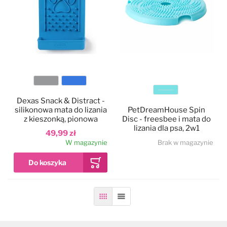
Kolor
Kolor
Dexas Snack & Distract -
silikonowa mata do lizania
PetDreamHouse Spin
z kieszonką, pionowa
Disc - freesbee i mata do
lizania dla psa, 2w1
49,99 zł
W magazynie
Brak w magazynie
Siatka
Lista