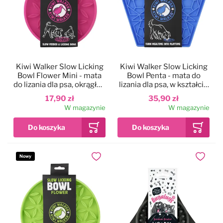
Kiwi Walker Slow Licking
Kiwi Walker Slow Licking
Bowl Flower Mini - mata
Bowl Penta - mata do
do lizania dla psa, okrągła z
lizania dla psa, w kształcie
wypustkami w kształcie
pięciokąta
17,90 zł
35,90 zł
kwiatków
W magazynie
W magazynie
Nowy
Dodaj do ulubionych
Dodaj do