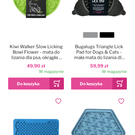
Kolor
Kiwi Walker Slow Licking
Bugalugs Triangle Lick
Bowl Flower - mata do
Pad for Dogs & Cats -
lizania dla psa, okrągła z
mała mata do lizania dla
wypustkami w kształcie
psa i kota, trójkątna
49,90 zł
59,99 zł
kwiatków
W magazynie
W magazynie
Dodaj do ulubionych
Dodaj do