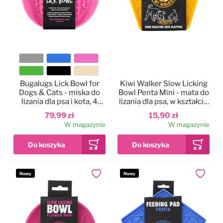
Kolor
Bugalugs Lick Bowl for
Kiwi Walker Slow Licking
Dogs & Cats - miska do
Bowl Penta Mini - mata do
lizania dla psa i kota, 4
lizania dla psa, w kształcie
rodzaje wypustek
pięciokąta
79,99 zł
15,90 zł
W magazynie
W magazynie
Nowy
Nowy
Dodaj do ulubionych
Dodaj do