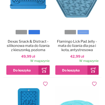
Kolor
Kolor
Dexas Snack & Distract -
Flamingo Lick Pad Jelly -
silikonowa mata do lizania
mata do lizania dla psa i
z kieszonką, pozioma
kota, antystresowa
49,99 zł
42,99 zł
W magazynie
W magazynie
Dodaj do ulubionych
Dodaj do