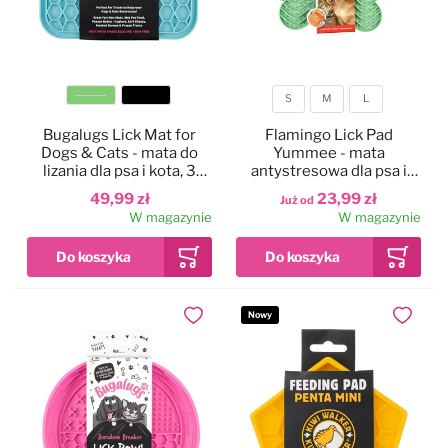
S
M
L
Kolor
Rozmiar
Bugalugs Lick Mat for
Flamingo Lick Pad
Dogs & Cats - mata do
Yummee - mata
lizania dla psa i kota, 3
antystresowa dla psa i
rodzaje wypustek
kota do lizania, z
49,99 zł
23,99 zł
Już od
przyssawkami
W magazynie
W magazynie
Nowy
Dodaj do ulubionych
Dodaj do