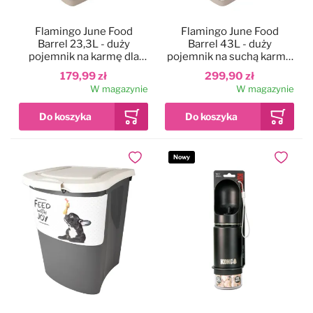
Flamingo June Food
Flamingo June Food
Barrel 23,3L - duży
Barrel 43L - duży
pojemnik na karmę dla
pojemnik na suchą karmę
psa, z łopatką
dla psa, z łopatką
179,99 zł
299,90 zł
W magazynie
W magazynie
Nowy
Dodaj do ulubionych
Dodaj do