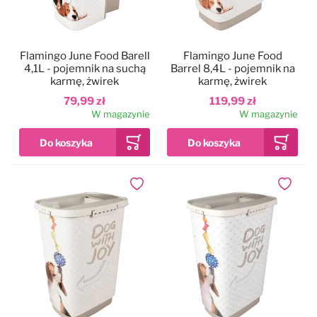
Flamingo June Food Barell
Flamingo June Food
4,1L - pojemnik na suchą
Barrel 8,4L - pojemnik na
karmę, żwirek
karmę, żwirek
79,99 zł
119,99 zł
W magazynie
W magazynie
Dodaj do ulubionych
Dodaj do