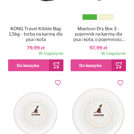
Kolor
KONG Travel Kibble Bag
Maelson Dry Box 3 -
1,5kg - torba na karmę dla
pojemnik na karmę dla
psa i kota
psa i kota, o pojemności
3,5kg
79,99 zł
97,99 zł
W magazynie
W magazynie
Dodaj do ulubionych
Dodaj do