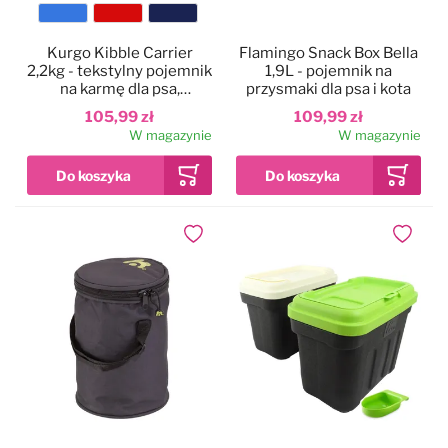
Kolor
Kurgo Kibble Carrier
Flamingo Snack Box Bella
2,2kg - tekstylny pojemnik
1,9L - pojemnik na
na karmę dla psa,
przysmaki dla psa i kota
wodoodporny
105,99 zł
109,99 zł
W magazynie
W magazynie
Dodaj do ulubionych
Dodaj do