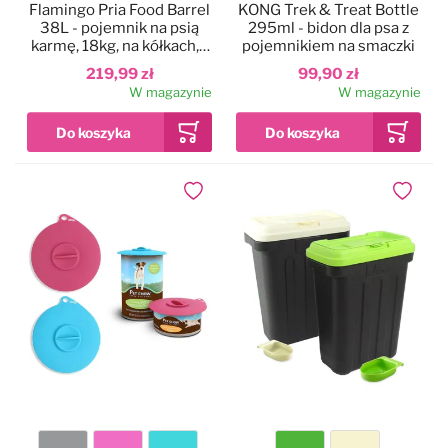
Flamingo Pria Food Barrel
KONG Trek & Treat Bottle
38L - pojemnik na psią
295ml - bidon dla psa z
karmę, 18kg, na kółkach, z
pojemnikiem na smaczki
miarką
219,99 zł
99,90 zł
W magazynie
W magazynie
Dodaj do ulubionych
Dodaj do