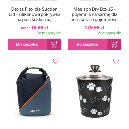
Kolor
Kolor
Dexas Flexible Suction
Maelson Dry Box 15 -
Lid - silikonowa pokrywka
pojemnik na karmę dla
na puszki z karmą,
psa i kota, o pojemności
samouszczelniająca
15kg
19,99 zł
179,99 zł
Już od
W magazynie
W magazynie
Dodaj do ulubionych
Dodaj do