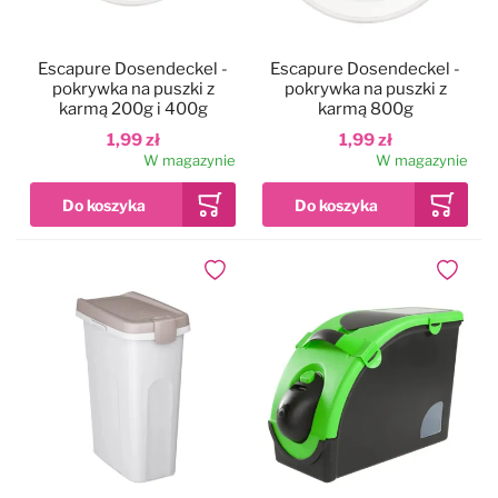
Escapure Dosendeckel -
Escapure Dosendeckel -
pokrywka na puszki z
pokrywka na puszki z
karmą 200g i 400g
karmą 800g
1,99 zł
1,99 zł
W magazynie
W magazynie
Dodaj do ulubionych
Dodaj do