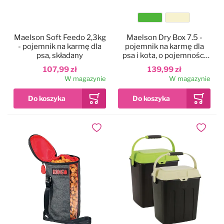
Kolor
Maelson Soft Feedo 2,3kg
Maelson Dry Box 7.5 -
- pojemnik na karmę dla
pojemnik na karmę dla
psa, składany
psa i kota, o pojemności
7,5kg
107,99 zł
139,99 zł
W magazynie
W magazynie
Dodaj do ulubionych
Dodaj do