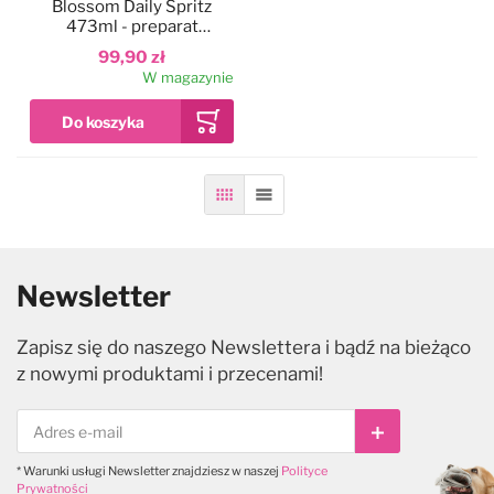
Blossom Daily Spritz
473ml - preparat
Legowiska
Antystatyki
Szczotki
Akcesoria
Odzież groomerska
Polecane karmy dla psów
odżywiający i
99,90 zł
odświeżający sierść
W magazynie
zwierząt, o zapachu kwiatu
Kocyki
Do oczu
Trymowanie
Literatura
Czystość i dezynfekcja
wiśni
Kagańce
Do uszu
Kokardki
Nożyczki
Torby, kuferki
Siatka
Lista
Miski, poidła, maty
Do higieny jamy ustnej
Papilotowanie
Degażówki
Smycze
Do łap
Higiena jamy ustnej
Newsletter
Zapisz się do naszego Newslettera i bądź na bieżąco
Obroże
Do stylizacji
z nowymi produktami i przecenami!
Szelki
Do koloryzacji
Subskrybuj
* Warunki usługi Newsletter znajdziesz w naszej
Polityce
Ubranka dla psów
Poprawiające kolor
Prywatności