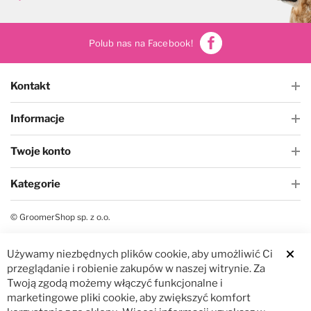
Czystość i higiena
Do papilotowania
Polub nas na Facebook!
Zabawki
Perfumy
Kontakt
Apteczka
Dla kotów
Informacje
Maty, ręczniki chłodzące
Dla koni
Twoje konto
Kategorie
Ringówki, łańcuszki
Na skaleczenia
© GroomerShop sp. z o.o.
Lokalizatory
Profilaktyczne
Używamy niezbędnych plików cookie, aby umożliwić Ci
Clos
Trening i sport
Preparaty na owady
przeglądanie i robienie zakupów w naszej witrynie. Za
Twoją zgodą możemy włączyć funkcjonalne i
marketingowe pliki cookie, aby zwiększyć komfort
Na pchły i kleszcze
Zestawy