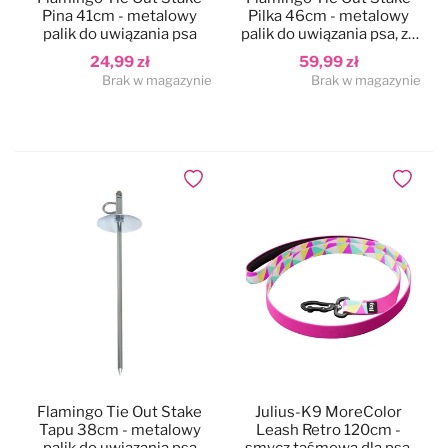
Pina 41cm - metalowy
Pilka 46cm - metalowy
palik do uwiązania psa
palik do uwiązania psa, ze
stalową linką treningową
24,99 zł
59,99 zł
3m
Brak w magazynie
Brak w magazynie
Dodaj do ulubionych
Dodaj do
Flamingo Tie Out Stake
Julius-K9 MoreColor
Tapu 38cm - metalowy
Leash Retro 120cm -
palik do uwiązania psa
smycz taśmowa dla psa,