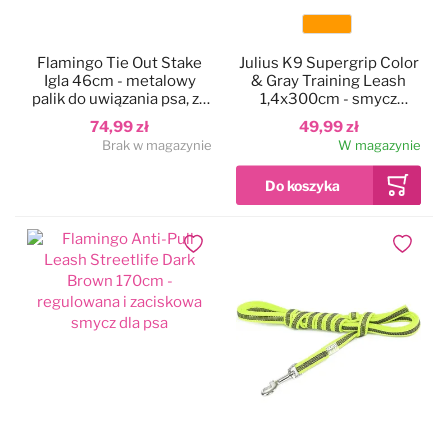
Kolor
Flamingo Tie Out Stake
Julius K9 Supergrip Color
Igla 46cm - metalowy
& Gray Training Leash
palik do uwiązania psa, ze
1,4x300cm - smycz
stalową linką treningową
treningowa bez uchwytu
74,99 zł
49,99 zł
7,5m i amortyzatorem
Brak w magazynie
W magazynie
Dodaj do ulubionych
Dodaj do