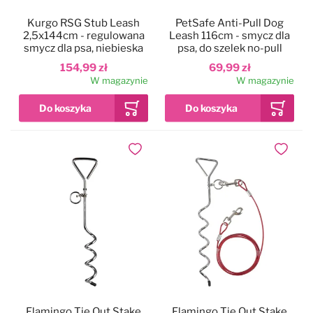
Kurgo RSG Stub Leash
PetSafe Anti-Pull Dog
2,5x144cm - regulowana
Leash 116cm - smycz dla
smycz dla psa, niebieska
psa, do szelek no-pull
154,99 zł
69,99 zł
W magazynie
W magazynie
Dodaj do ulubionych
Dodaj do
Flamingo Tie Out Stake
Flamingo Tie Out Stake