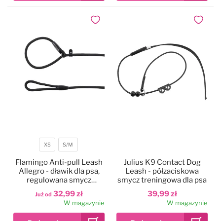
Dodaj do ulubionych
Dodaj do
XS
S/M
Rozmiar
Flamingo Anti-pull Leash
Julius K9 Contact Dog
Allegro - dławik dla psa,
Leash - półzaciskowa
regulowana smycz
smycz treningowa dla psa
zaciskowa z uchwytem,
32,99 zł
39,99 zł
Już od
czarna linka, 165cm
W magazynie
W magazynie