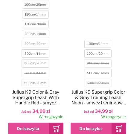
100cm/20mm
120cm/14mm
120cm/20mm
200cm/14mm
Rozmiar
200cm/20mm
100cm/14mm
300cm/14mm
100cm/20mm
300cm/20mm
300cm/14mm
Rozmiar
500cm/14mm
500cm/14mm
500cm/20mm
500cm/20mm
Julius K9 Color & Gray
Julius K9 Supergrip Color
Supergrip Leash With
& Gray Training Leash
Handle Red - smycz
Neon - smycz treningowa
treningowa z uchwytem,
z uchwytem, neonowa
34,99 zł
34,99 zł
Już od
Już od
czerwona, antypoślizgowa
żółta
W magazynie
W magazynie