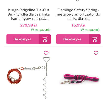
Kurgo Ridgeline Tie-Out
Flamingo Safety Spring -
9m - tyrolka dla psa, linka
metalowy amortyzator do
kampingowa dla psa,
palika dla psa
rozpinana między
279,99 zł
15,99 zł
drzewami
W magazynie
W magazynie
Dodaj do ulubionych
Dodaj do