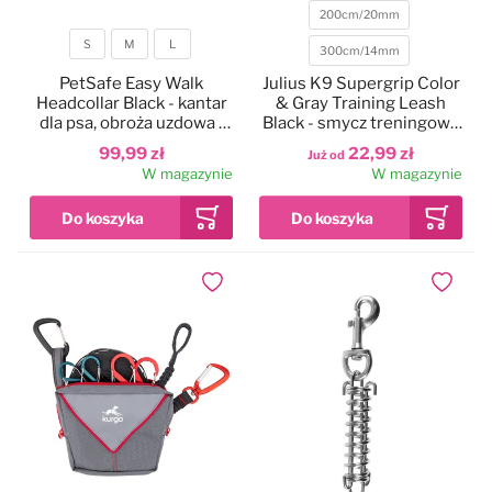
200cm/20mm
S
M
L
300cm/14mm
Rozmiar
PetSafe Easy Walk
Julius K9 Supergrip Color
Headcollar Black - kantar
& Gray Training Leash
dla psa, obroża uzdowa i
Black - smycz treningowa
smycz
bez uchwytu, czarna
99,99 zł
22,99 zł
Już od
W magazynie
W magazynie
Dodaj do ulubionych
Dodaj do