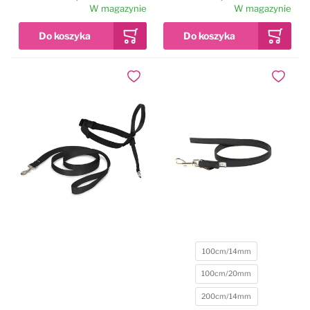
W magazynie
W magazynie
Dodaj do ulubionych
Dodaj do
100cm/14mm
100cm/20mm
200cm/14mm
Rozmiar