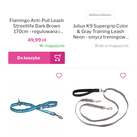
300cm/20mm
Rozmiar
Flamingo Anti-Pull Leash
Streetlife Dark Brown
Julius K9 Supergrip Color
170cm - regulowana i
& Gray Training Leash
zaciskowa smycz dla psa
Neon - smycz treningowa
49,99 zł
bez uchwytu, neonowa
W magazynie
Brak w magazynie
żółta
Dodaj do ulubionych
Dodaj do