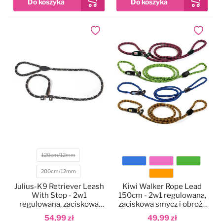
Dodaj do ulubionych
Dodaj do
120cm/12mm
Rozmiar
200cm/12mm
Kolor
Julius-K9 Retriever Leash
Kiwi Walker Rope Lead
With Stop - 2w1
150cm - 2w1 regulowana,
regulowana, zaciskowa
zaciskowa smycz i obroża
smycz i obroża dla psów
dla psów
54,99 zł
49,99 zł