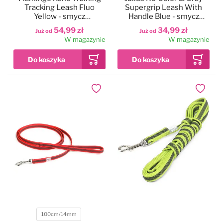
Tracking Leash Fluo
Supergrip Leash With
Yellow - smycz
Handle Blue - smycz
treningowa dla psa, otok
treningowa z uchwytem,
54,99 zł
34,99 zł
Już od
Już od
do treningu i tropienia, z
niebieska, antypoślizgowa
W magazynie
W magazynie
gumowaniem, neonowa
żółta
Dodaj do ulubionych
Dodaj do
100cm/14mm