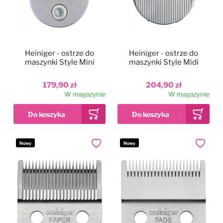
Heiniger - ostrze do
Heiniger - ostrze do
maszynki Style Mini
maszynki Style Midi
179,90 zł
204,90 zł
W magazynie
W magazynie
Nowy
Nowy
Dodaj do ulubionych
Dodaj do