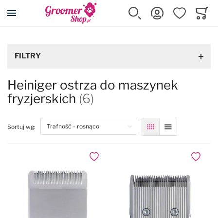
Przejdź na stronę główną
Szukaj
Zaloguj się
Ulubione
Koszy
Minicar
FILTRY
Heiniger ostrza do maszynek
fryzjerskich
(6)
top
Sortuj wg:
Siatka
Lista
Dodaj do ulubionych
Dodaj do