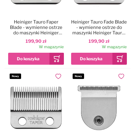
Heiniger Tauro Faper
Heiniger Tauro Fade Blade
Blade - wymienne ostrze
- wymienne ostrze do
do maszynki Heiniger
maszynki Heiniger Tauro,
Tauro, długość strzyżenia
długość strzyżenia 0,3-
199,90 zł
199,90 zł
0,6-1,7mm
1,4mm
W magazynie
W magazynie
Nowy
Nowy
Dodaj do ulubionych
Dodaj do