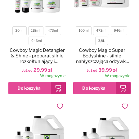
30ml
118ml
473ml
100ml
473ml
946ml
Pojemność
Pojemność
946ml
3,8L
Cowboy Magic Detangler
Cowboy Magic Super
& Shine - preparat silnie
Bodyshine - silnie
rozkołtuniający i
nabłyszczająca odżywka
nabłyszczający sierść psa,
do sierści psów, koni,
29,99 zł
39,99 zł
Już od
Już od
kota, konia
odpycha kurz
W magazynie
W magazynie
Dodaj do ulubionych
Dodaj do