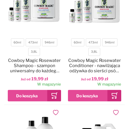
60ml
473ml
946ml
60ml
473ml
946ml
Pojemność
Pojemność
3,8L
3,8L
Cowboy Magic Rosewater
Cowboy Magic Rosewater
Shampoo - szampon
Conditioner - nawilżająca
uniwersalny do każdego
odżywka do sierści psów,
typu szaty psów, koni
kotów, koni
19,99 zł
19,99 zł
Już od
Już od
W magazynie
W magazynie
Dodaj do ulubionych
Dodaj do