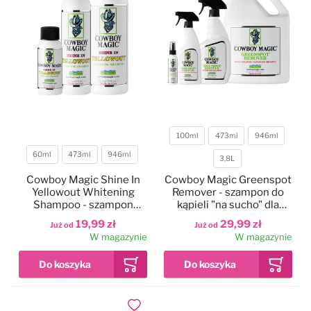
100ml
473ml
946ml
60ml
473ml
946ml
Pojemność
3,8L
Pojemność
Cowboy Magic Shine In
Cowboy Magic Greenspot
Yellowout Whitening
Remover - szampon do
Shampoo - szampon
kąpieli "na sucho" dla
niwelujący zażółcenia i
psów, koni, bydła
19,99 zł
29,99 zł
Już od
Już od
podkreślający naturalny
W magazynie
W magazynie
kolor sierści
Dodaj do ulubionych