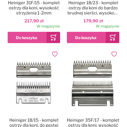
Heiniger 31F/15 - komplet
Heiniger 18/23 - komplet
ostrzy dla koni, wysokość
ostrzy dla koni do bardzo
strzyżenia 1-2mm
brudnej sierści, wysokość
strzyżenia 2-4 mm
217,90 zł
179,90 zł
W magazynie
W magazynie
Dodaj do ulubionych
Dodaj do
Heiniger 18/15 - komplet
Heiniger 35F/17 - komplet
ostrzy dla koni, do gęstej
ostrzy dla koni, wysokość