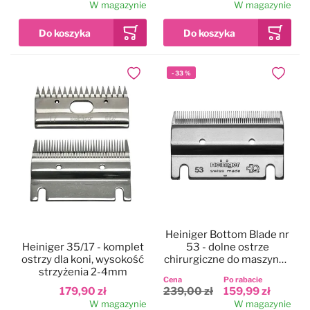
W magazynie
W magazynie
-
33
%
Dodaj do ulubionych
Dodaj do
Heiniger Bottom Blade nr
Heiniger 35/17 - komplet
53 - dolne ostrze
ostrzy dla koni, wysokość
chirurgiczne do maszynek
strzyżenia 2-4mm
dla koni, 0,1 mm
Cena
Po rabacie
179,90 zł
239,00 zł
159,99 zł
W magazynie
W magazynie