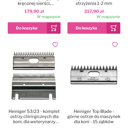
kręconej sierści,
strzyżenia 1-2 mm
wysokość strzyżenia 2-
179,90 zł
217,90 zł
4mm
W magazynie
W magazynie
Dodaj do ulubionych
Dodaj do
Heiniger 53/23 - komplet
Heiniger Top Blade -
ostrzy chirirgicznych dla
górne ostrze do maszynek
koni, dla weterynarzy
dla koni - 15 ząbków
0,1mm