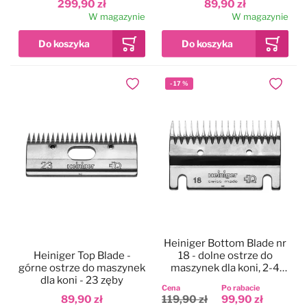
299,90 zł
89,90 zł
W magazynie
W magazynie
-
17
%
Dodaj do ulubionych
Dodaj do
Heiniger Bottom Blade nr
Heiniger Top Blade -
18 - dolne ostrze do
górne ostrze do maszynek
maszynek dla koni, 2-4
dla koni - 23 zęby
mm
Cena
Po rabacie
89,90 zł
119,90 zł
99,90 zł