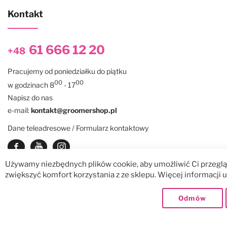
Kontakt
61 666 12 20
+48
Pracujemy od poniedziałku do piątku
00
00
w godzinach 8
- 17
Napisz do nas
e-mail:
kontakt@groomershop.pl
Dane teleadresowe / Formularz kontaktowy
Zobacz nasz Facebook
Zobacz nasz kanał Youtube
See our instagram
Używamy niezbędnych plików cookie, aby umożliwić Ci przegląd
zwiększyć komfort korzystania z ze sklepu. Więcej informacji
© GroomerShop sp. z o.o.
Dostawy:
Odmów