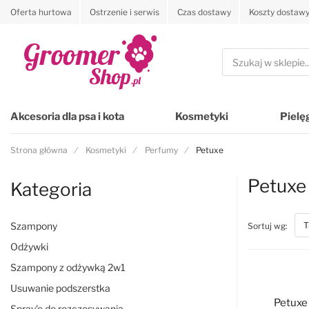
Oferta hurtowa
Ostrzenie i serwis
Czas dostawy
Koszty dostaw
Przejdź na stronę główną
Szukaj
Akcesoria dla psa i kota
Kosmetyki
Pielę
Strona główna
Kosmetyki
Perfumy
Petuxe
Petuxe
Kategoria
Szampony
top
Sortuj wg:
Odżywki
Szampony z odżywką 2w1
Usuwanie podszerstka
Petuxe
Spray'e do rozczesywania