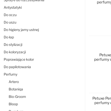
perfumy 
Antystatyki
Do oczu
Do uszu
D
Do higieny jamy ustnej
Do łap
Do stylizacji
Do koloryzacji
Petuxe
Poprawiające kolor
perfumy d
Do papilotowania
Perfumy
Artero
D
Botaniqa
Bio-Groom
Petuxe Pe
perfumy d
Bloop