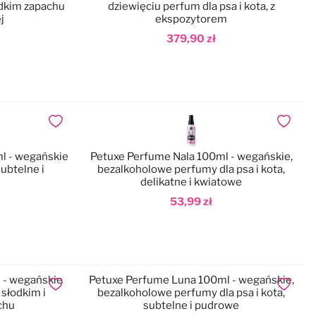
łodkim zapachu
dziewięciu perfum dla psa i kota, z
j
ekspozytorem
379,90 zł
Dodaj do koszyka
Dodaj do ulubionych
Dodaj do
l - wegańskie
Petuxe Perfume Nala 100ml - wegańskie,
subtelne i
bezalkoholowe perfumy dla psa i kota,
delikatne i kwiatowe
53,99 zł
Dodaj do koszyka
Petuxe Perfume Luna 100ml - wegańskie,
Dodaj do ulubionych
Dodaj do
 słodkim i
bezalkoholowe perfumy dla psa i kota,
chu
subtelne i pudrowe