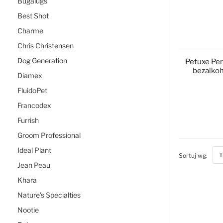
Bugalugs
Best Shot
Charme
D
Chris Christensen
Dog Generation
Petuxe Per
bezalkoh
Diamex
FluidoPet
Francodex
Furrish
D
Groom Professional
Ideal Plant
bott
Sortuj wg:
Jean Peau
Khara
Nature's Specialties
Nootie