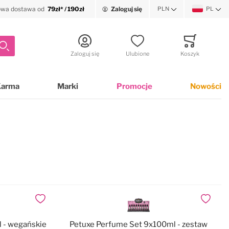
wa dostawa od
79zł* / 190zł
Zaloguj się
PLN
PL
Waluta
Język
Szukaj
Zaloguj się
Ulubione
Koszyk
Minicart
Karma
Marki
Promocje
Nowości
Dodaj do ulubionych
Dodaj do
 - wegańskie
Petuxe Perfume Set 9x100ml - zestaw