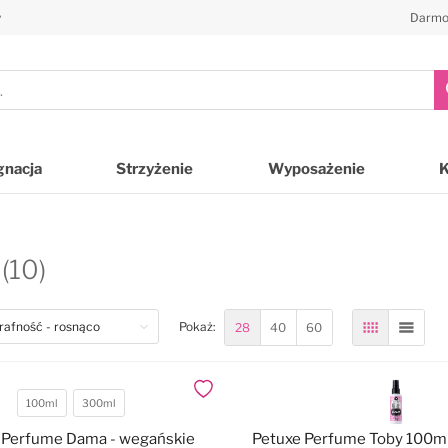
y
Darmo
gnacja
Strzyżenie
Wyposażenie
(10)
28
40
60
Pokaż:
Siatka
Lista
Dodaj do ulubionych
100ml
300ml
Pojemność
 Perfume Dama - wegańskie
Petuxe Perfume Toby 100ml