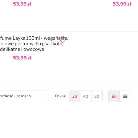
53,99 zł
53,99 zł
odaj do koszyka
Dodaj do koszyka
fume Layka 100ml - wegańskie,
Dodaj do ulubionych
olowe perfumy dla psa i kota,
delikatne i owocowe
53,99 zł
odaj do koszyka
om
28
40
60
Pokaż:
Siatka
Lista