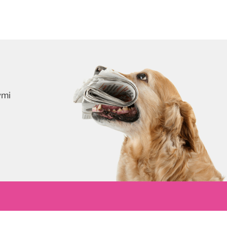
ymi
skrybuj