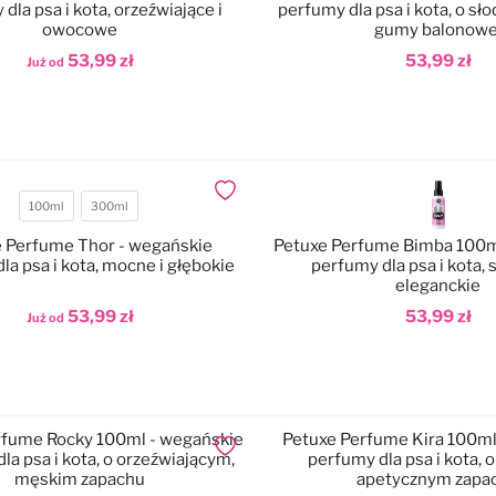
dla psa i kota, orzeźwiające i
perfumy dla psa i kota, o s
owocowe
gumy balonowe
53,99 zł
53,99 zł
Już od
odaj do koszyka
Dodaj do koszyka
Dodaj do ulubionych
100ml
300ml
Pojemność
 Perfume Thor - wegańskie
Petuxe Perfume Bimba 100m
la psa i kota, mocne i głębokie
perfumy dla psa i kota, 
eleganckie
53,99 zł
53,99 zł
Już od
odaj do koszyka
Dodaj do koszyka
rfume Rocky 100ml - wegańskie
Petuxe Perfume Kira 100ml - wegańskie
Dodaj do ulubionych
la psa i kota, o orzeźwiającym,
perfumy dla psa i kota, o
męskim zapachu
apetycznym zapa