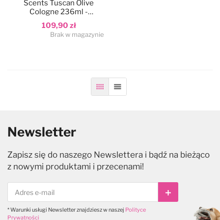
Scents Tuscan Olive
Cologne 236ml -
Legowiska
Antystatyki
Szczotki
Akcesoria
Odzież groomerska
Polecane karmy dla psów
ekskluzywne perfumy z
109,90 zł
nuta oliwek toskańskich
Brak w magazynie
Kocyki
Do oczu
Trymowanie
Literatura
Czystość i dezynfekcja
Kagańce
Do uszu
Kokardki
Nożyczki
Torby, kuferki
Siatka
Lista
Miski, poidła, maty
Do higieny jamy ustnej
Papilotowanie
Degażówki
Smycze
Do łap
Higiena jamy ustnej
Newsletter
Zapisz się do naszego Newslettera i bądź na bieżąco
Obroże
Do stylizacji
z nowymi produktami i przecenami!
Szelki
Do koloryzacji
Subskrybuj
* Warunki usługi Newsletter znajdziesz w naszej
Polityce
Ubranka dla psów
Poprawiające kolor
Prywatności