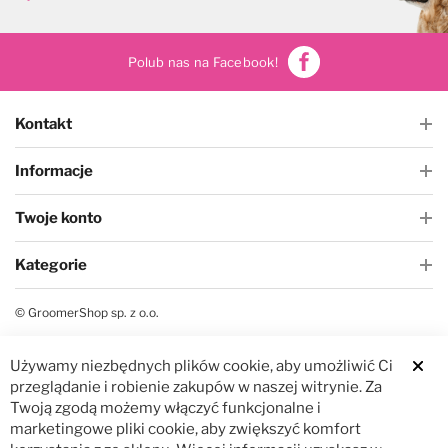
Czystość i higiena
Do papilotowania
Polub nas na Facebook!
Zabawki
Perfumy
Kontakt
Apteczka
Dla kotów
Informacje
Maty, ręczniki chłodzące
Dla koni
Twoje konto
Kategorie
Ringówki, łańcuszki
Na skaleczenia
© GroomerShop sp. z o.o.
Lokalizatory
Profilaktyczne
Używamy niezbędnych plików cookie, aby umożliwić Ci
Clos
Trening i sport
Preparaty na owady
przeglądanie i robienie zakupów w naszej witrynie. Za
Twoją zgodą możemy włączyć funkcjonalne i
marketingowe pliki cookie, aby zwiększyć komfort
Na pchły i kleszcze
Zestawy