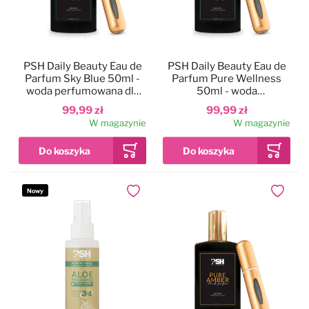
PSH Daily Beauty Eau de
PSH Daily Beauty Eau de
Parfum Sky Blue 50ml -
Parfum Pure Wellness
woda perfumowana dla
50ml - woda
psa, o orzeźwiającym
perfumowana dla psa, o
99,99 zł
99,99 zł
zapachu
kojącym zapachu
W magazynie
W magazynie
Nowy
Dodaj do ulubionych
Dodaj do