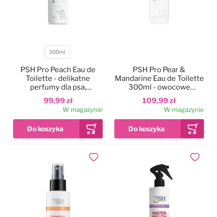
300ml
Pojemność
PSH Pro Peach Eau de
PSH Pro Pear &
Toilette - delikatne
Mandarine Eau de Toilette
perfumy dla psa,
300ml - owocowe
brzoskwiniowe
perfumy dla psa, gruszka i
99,99 zł
109,99 zł
mandarynka, bez alkoholu
W magazynie
W magazynie
Dodaj do ulubionych
Dodaj do