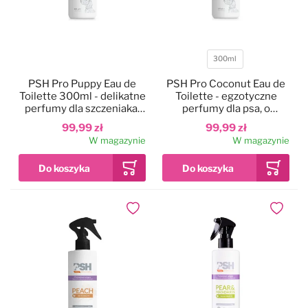
Pies w samochodzie
Najpopularniejsze marki
300ml
Pojemność
Drzwiczki dla psa i kota
PSH Pro Puppy Eau de
PSH Pro Coconut Eau de
Toilette 300ml - delikatne
Toilette - egzotyczne
perfumy dla szczeniaka,
perfumy dla psa, o
Pozostałe
orzeźwiający owocowy
zapachu kokosa, bez
99,99 zł
99,99 zł
zapach
alkoholu
W magazynie
W magazynie
Dodaj do ulubionych
Dodaj do