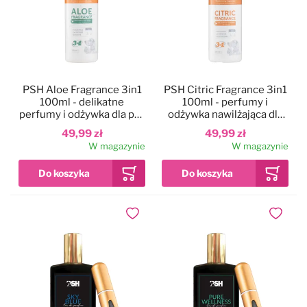
PSH Aloe Fragrance 3in1
PSH Citric Fragrance 3in1
100ml - delikatne
100ml - perfumy i
perfumy i odżywka dla psa
odżywka nawilżająca dla
i kota, z ochroną
psa i kota, z ochroną
49,99 zł
49,99 zł
przeciwsłoneczną, do
przeciwsłoneczną
W magazynie
W magazynie
wrażliwej skóry
Dodaj do ulubionych
Dodaj do