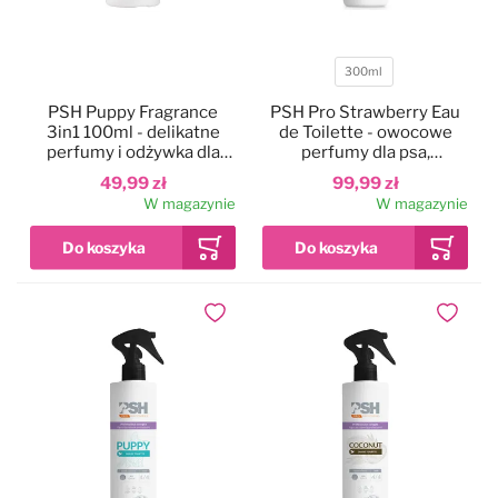
Czystość i higiena
Do papilotowania
300ml
Pojemność
Zabawki
Perfumy
PSH Puppy Fragrance
PSH Pro Strawberry Eau
3in1 100ml - delikatne
de Toilette - owocowe
perfumy i odżywka dla
perfumy dla psa,
szczeniąt i kociąt, z
truskawkowe, bez
Apteczka
Dla kotów
49,99 zł
99,99 zł
ochroną
alkoholu
W magazynie
W magazynie
przeciwsłoneczną
Maty, ręczniki chłodzące
Dla koni
Ringówki, łańcuszki
Na skaleczenia
Dodaj do ulubionych
Dodaj do
Lokalizatory
Profilaktyczne
Trening i sport
Preparaty na owady
Na pchły i kleszcze
Zestawy