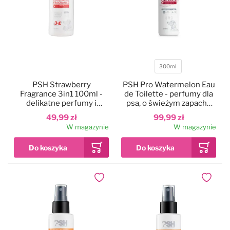
300ml
Pojemność
PSH Strawberry
PSH Pro Watermelon Eau
Fragrance 3in1 100ml -
de Toilette - perfumy dla
delikatne perfumy i
psa, o świeżym zapachu
odżywka dla psa i kota, z
arbuza
49,99 zł
99,99 zł
ochroną
W magazynie
W magazynie
przeciwsłoneczną
Dodaj do ulubionych
Dodaj do