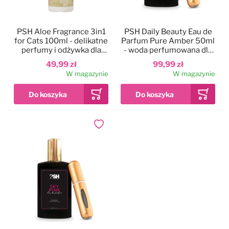
PSH Aloe Fragrance 3in1
PSH Daily Beauty Eau de
for Cats 100ml - delikatne
Parfum Pure Amber 50ml
perfumy i odżywka dla
- woda perfumowana dla
kota, z ochroną
psa, o orientalnym
49,99 zł
99,99 zł
przeciwsłoneczną, do
zapachu
W magazynie
W magazynie
wrażliwej skóry
Dodaj do ulubionych