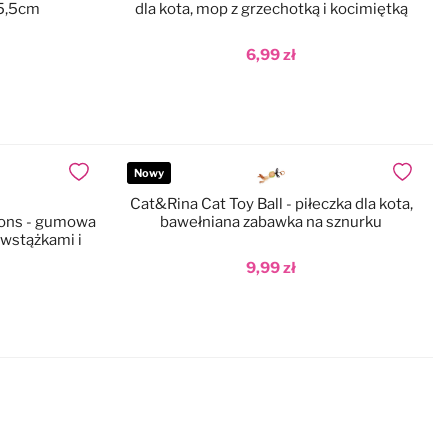
 5,5cm
dla kota, mop z grzechotką i kocimiętką
6,99 zł
Dodaj do koszyka
Nowy
Dodaj do ulubionych
Dodaj do
Cat&Rina Cat Toy Ball - piłeczka dla kota,
bons - gumowa
bawełniana zabawka na sznurku
, wstążkami i
9,99 zł
Dodaj do koszyka