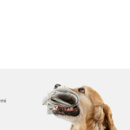
ymi
skrybuj