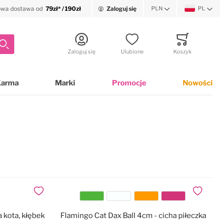
wa dostawa od
79zł* / 190zł
Zaloguj się
PLN
PL
Waluta
Język
Szukaj
Zaloguj się
Ulubione
Koszyk
Minicart
Karma
Marki
Promocje
Nowości
Dodaj do ulubionych
Dodaj do
Kolor
a kota, kłębek
Flamingo Cat Dax Ball 4cm - cicha piłeczka