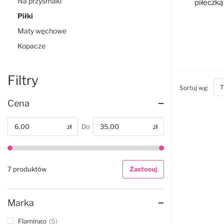
Na przysmaki
piłeczką
Piłki
Maty węchowe
Kopacze
D
Filtry
bott
Sortuj wg:
Cena
zł
Do
zł
Od
7 produktów
Zastosuj
Marka
Flamingo
5