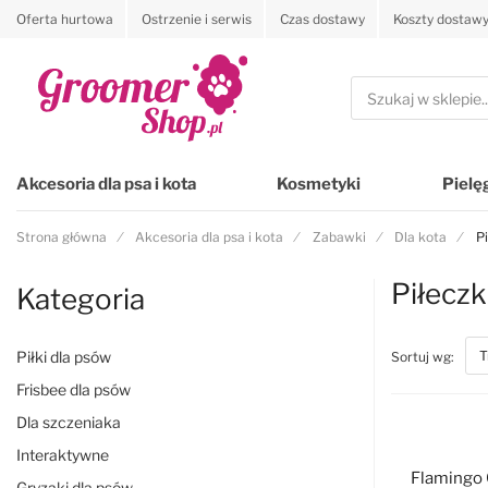
Oferta hurtowa
Ostrzenie i serwis
Czas dostawy
Koszty dostaw
Przejdź na stronę główną
Szukaj
Akcesoria dla psa i kota
Kosmetyki
Pielę
Strona główna
Akcesoria dla psa i kota
Zabawki
Dla kota
Pi
Piłeczk
Kategoria
Piłki dla psów
top
Sortuj wg:
Frisbee dla psów
Dla szczeniaka
Interaktywne
Flamingo C
Gryzaki dla psów