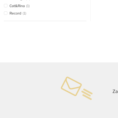
Cat&Rina
1
Record
1
Za