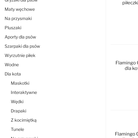
piłeczki
Maty węchowe
Na przysmaki
Pluszaki
D
Aporty dla psów
Szarpaki dla psów
Wyrzutnie piłek
Flamingo C
Wodne
dla ko
Dla kota
Maskotki
Interaktywne
D
Wędki
Drapaki
Z kocimiętką
Tunele
Flamingo 