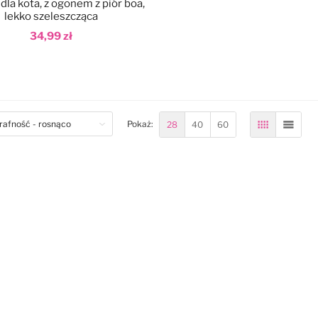
 dla kota, z ogonem z piór boa,
lekko szeleszcząca
34,99 zł
odaj do koszyka
om
28
40
60
Pokaż:
Siatka
Lista