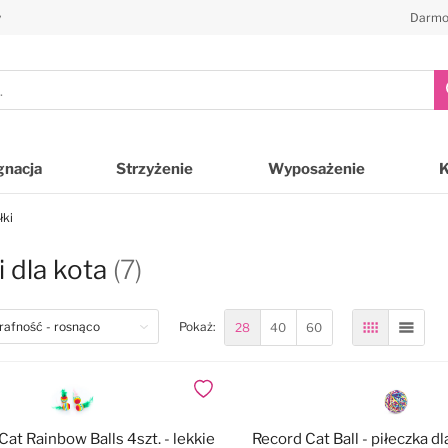
y
Darmo
gnacja
Strzyżenie
Wyposażenie
łki
i dla kota
(7)
28
40
60
Pokaż:
Siatka
Lista
Dodaj do ulubionych
at Rainbow Balls 4szt. - lekkie
Record Cat Ball - piłeczka dl