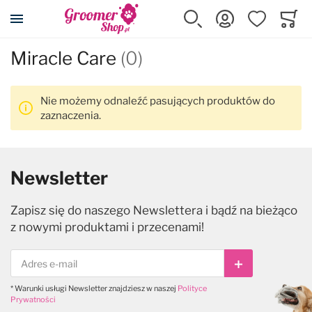
Przejdź na stronę główną
Szukaj
Zaloguj się
Ulubione
Koszy
Minicar
Miracle Care
(0)
Nie możemy odnaleźć pasujących produktów do
zaznaczenia.
Newsletter
Zapisz się do naszego Newslettera i bądź na bieżąco
z nowymi produktami i przecenami!
Subskrybuj
* Warunki usługi Newsletter znajdziesz w naszej
Polityce
Prywatności