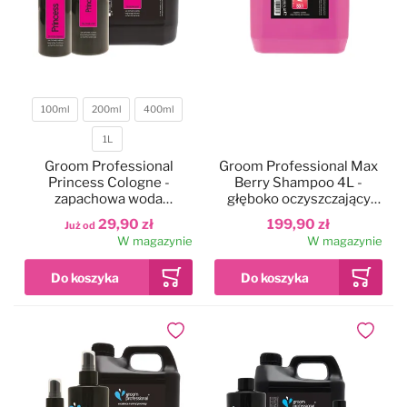
100ml
200ml
400ml
Pojemność
1L
Groom Professional
Groom Professional Max
Princess Cologne -
Berry Shampoo 4L -
zapachowa woda
głęboko oczyszczający
toaletowa dla psa
szampon dla psa i kota,
29,90 zł
199,90 zł
Już od
koncentrat 1:50
W magazynie
W magazynie
Dodaj do ulubionych
Dodaj do