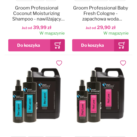
Pojemność
Pojemność
Groom Professional
Groom Professional Baby
Coconut Moisturizing
Fresh Cologne -
Shampoo - nawilżający
zapachowa woda
szampon kokosowy,
toaletowa dla psa
39,99 zł
29,90 zł
Już od
Już od
koncentrat 1:10
W magazynie
W magazynie
Dodaj do ulubionych
Dodaj do