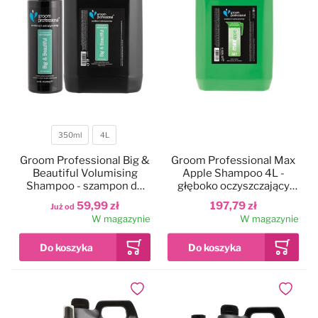
350ml
4L
Pojemność
Groom Professional Big &
Groom Professional Max
Beautiful Volumising
Apple Shampoo 4L -
Shampoo - szampon do
głęboko oczyszczający
grubej, wełnistej i
szampon dla psa i kota,
59,99 zł
197,79 zł
Już od
podwójnej szaty,
koncentrat 1:50
W magazynie
W magazynie
koncentrat 1:12
Dodaj do ulubionych
Dodaj do