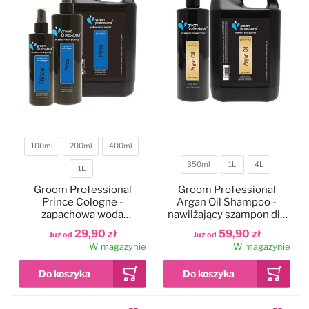
100ml
200ml
400ml
350ml
1L
4L
Pojemność
1L
Pojemność
Groom Professional
Groom Professional
Prince Cologne -
Argan Oil Shampoo -
zapachowa woda
nawilżający szampon dla
toaletowa dla psa
psa z olejkiem
29,90 zł
59,90 zł
Już od
Już od
arganowym, do suchej
W magazynie
W magazynie
sierści, koncentrat 1:10