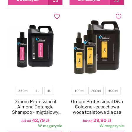
Dodaj do ulubionych
Dodaj do
350ml
1L
4L
100ml
200ml
400ml
Pojemność
Pojemność
Groom Professional
Groom Professional Diva
Almond Detangle
Cologne - zapachowa
Shampoo - migdałowy
woda toaletowa dla psa
szampon dla psa
42,79 zł
29,90 zł
Już od
Już od
ułatwiający
W magazynie
W magazynie
rozczesywanie,