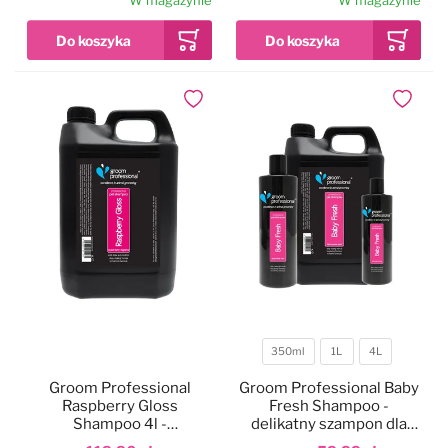
W magazynie
W magazynie
koncentrat 1:10
koncentrat 1:10
Dodaj do ulubionych
Dodaj do
350ml
1L
4L
Pojemność
Groom Professional
Groom Professional Baby
Raspberry Gloss
Fresh Shampoo -
Shampoo 4l -
delikatny szampon dla
oczyszczający szampon
szczeniąt, koncentrat 1:20