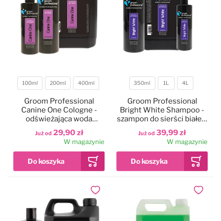
100ml
200ml
400ml
350ml
1L
4L
Pojemność
Pojemność
Groom Professional
Groom Professional
Canine One Cologne -
Bright White Shampoo -
odświeżająca woda
szampon do sierści białej i
toaletowa dla psa,
jasnej, koncentrat 1:10
29,90 zł
39,99 zł
Już od
Już od
inspirowana znanymi
W magazynie
W magazynie
perfumami
Dodaj do ulubionych
Dodaj do