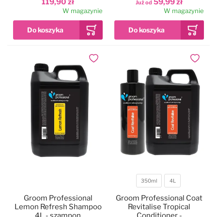
119,90 zł
59,99 zł
Już od
malinowy, do każdego
W magazynie
W magazynie
typu sierści, koncentrat
1:10
Dodaj do ulubionych
Dodaj do
350ml
4L
Pojemność
Groom Professional
Groom Professional Coat
Lemon Refresh Shampoo
Revitalise Tropical
4L - szampon
Conditioner -