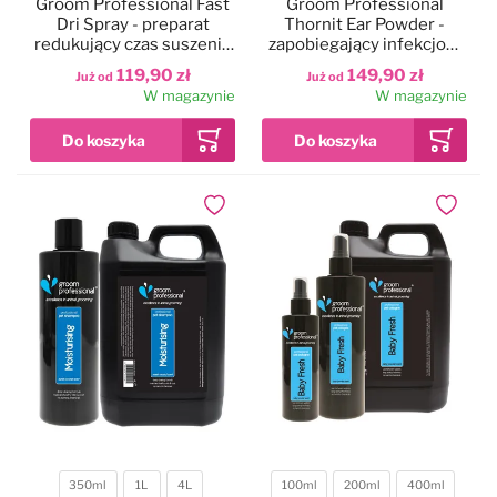
Groom Professional Fast
Groom Professional
Dri Spray - preparat
Thornit Ear Powder -
redukujący czas suszenia
zapobiegający infekcjom
sierści o 50%, o zapachu
puder do uszu, skóry i
119,90 zł
149,90 zł
Już od
Już od
słodkich owoców
odbytu psa, kota i królika
W magazynie
W magazynie
Dodaj do ulubionych
Dodaj do
350ml
1L
4L
100ml
200ml
400ml