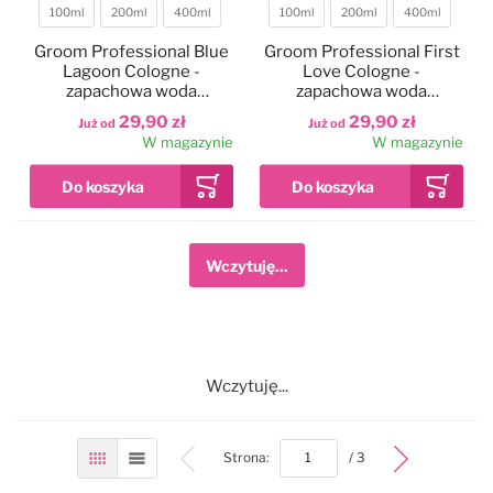
100ml
200ml
400ml
100ml
200ml
400ml
Pojemność
Pojemność
Groom Professional Blue
Groom Professional First
Lagoon Cologne -
Love Cologne -
zapachowa woda
zapachowa woda
toaletowa dla psa, morska
toaletowa dla psa
29,90 zł
29,90 zł
Już od
Już od
bryza
W magazynie
W magazynie
Wczytuję...
Wczytuję...
bottom
Strona:
/ 3
Siatka
Lista