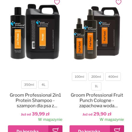
Dodaj do ulubionych
Dodaj do
100ml
200ml
400ml
350ml
4L
Pojemność
1L
Pojemność
Groom Professional 2in1
Groom Professional Fruit
Protein Shampoo -
Punch Cologne -
szampon dla psa z
zapachowa woda
odżywką i proteinami
toaletowa dla psa
39,99 zł
29,90 zł
Już od
Już od
białka, koncentrat 1:10
W magazynie
W magazynie