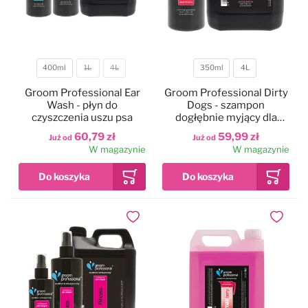
400ml
1L
4L
350ml
4L
Pojemność
Pojemność
Groom Professional Ear
Groom Professional Dirty
Wash - płyn do
Dogs - szampon
czyszczenia uszu psa
dogłębnie myjący dla
psów o mocno
60,79 zł
59,99 zł
Już od
Już od
zabrudzonej sierści,
W magazynie
W magazynie
koncentrat 1:20
Dodaj do ulubionych
Dodaj do